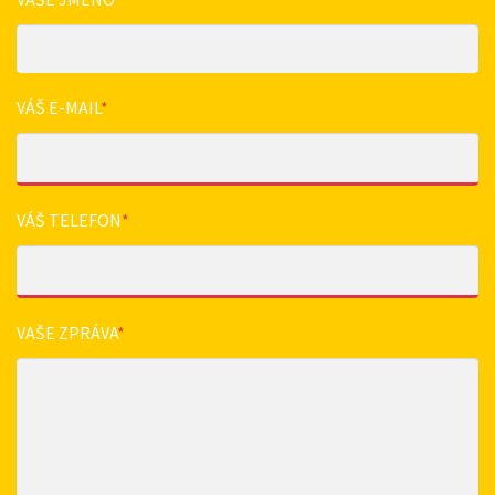
VÁŠ E-MAIL
*
VÁŠ TELEFON
*
VAŠE ZPRÁVA
*