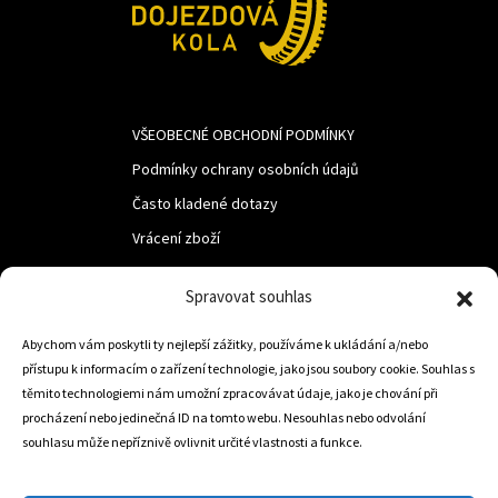
VŠEOBECNÉ OBCHODNÍ PODMÍNKY
Podmínky ochrany osobních údajů
Často kladené dotazy
Vrácení zboží
Spravovat souhlas
LUF s.r.o.
Abychom vám poskytli ty nejlepší zážitky, používáme k ukládání a/nebo
Nám. M.R.Štefanika 518,
přístupu k informacím o zařízení technologie, jako jsou soubory cookie. Souhlas s
Trstená 02801
těmito technologiemi nám umožní zpracovávat údaje, jako je chování při
procházení nebo jedinečná ID na tomto webu. Nesouhlas nebo odvolání
souhlasu může nepříznivě ovlivnit určité vlastnosti a funkce.
+421 905 806 234