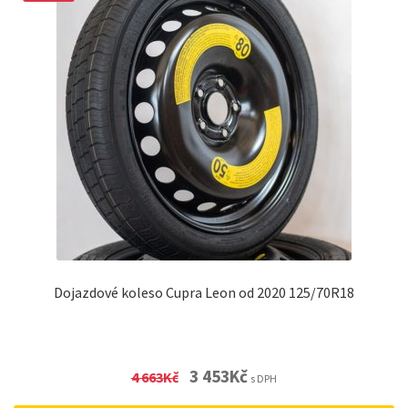
Dojazdové koleso Cupra Leon od 2020 125/70R18
Original
Current
3 453
Kč
4 663
Kč
s DPH
price
price