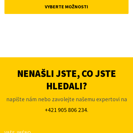
was:
is:
VYBERTE MOŽNOSTI
4
3
663Kč.
453Kč.
NENAŠLI JSTE, CO JSTE
HLEDALI?
napište nám nebo zavolejte našemu expertovi na
+421 905 806 234
.
VAŠE JMÉNO