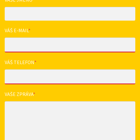
VÁŠ E-MAIL
*
VÁŠ TELEFON
*
VAŠE ZPRÁVA
*