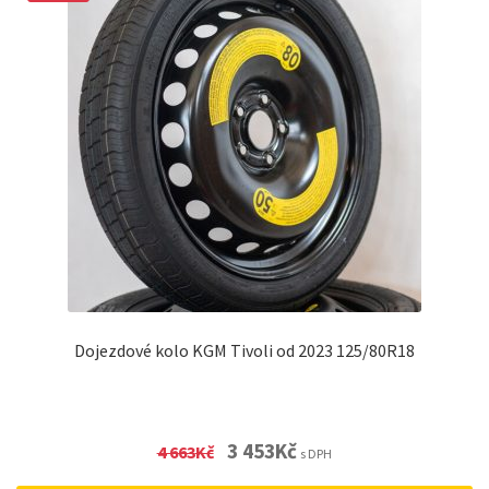
Dojezdové kolo KGM Tivoli od 2023 125/80R18
Original
Current
3 453
Kč
4 663
Kč
s DPH
price
price