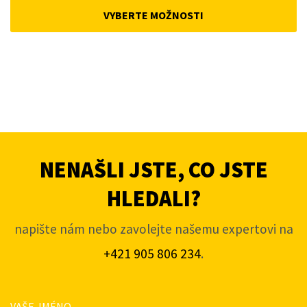
was:
is:
VYBERTE MOŽNOSTI
4
3
663Kč.
453Kč.
NENAŠLI JSTE, CO JSTE
HLEDALI?
napište nám nebo zavolejte našemu expertovi na
+421 905 806 234
.
VAŠE JMÉNO