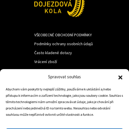
VŠEOBECNÉ OBCHODNÍ PODMÍNKY
Podmínky ochrany osobních údajů
Často kladené dotazy
Vrácení zboží
Spravovat souhlas
LUF s.r.o.
Abychom vám poskytli ty nejlepší zážitky, používáme k ukládání a/nebo
Nám. M.R.Štefanika 518,
přístupu k informacím o zařízení technologie, jako jsou soubory cookie. Souhlas s
Trstená 02801
těmito technologiemi nám umožní zpracovávat údaje, jako je chování při
procházení nebo jedinečná ID na tomto webu. Nesouhlas nebo odvolání
souhlasu může nepříznivě ovlivnit určité vlastnosti a funkce.
+421 905 806 234