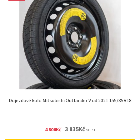
Dojezdové kolo Mitsubishi Outlander V od 2021 155/85R18
Original
Current
3 835
Kč
4 806
Kč
s DPH
price
price