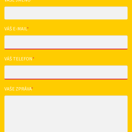
VÁŠ E-MAIL
*
VÁŠ TELEFON
*
VAŠE ZPRÁVA
*