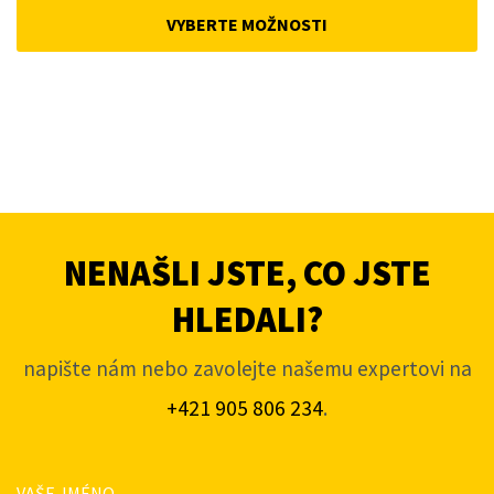
was:
is:
VYBERTE MOŽNOSTI
4
3
806Kč.
835Kč.
NENAŠLI JSTE, CO JSTE
HLEDALI?
napište nám nebo zavolejte našemu expertovi na
+421 905 806 234
.
VAŠE JMÉNO