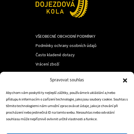
VŠEOBECNÉ OBCHODNÍ PODMÍNKY
Podmínky ochrany osobních údajů
Často kladené dotazy
Vrácení zboží
Spravovat souhlas
LUF s.r.o.
Abychom vám poskytli ty nejlepší zážitky, používáme k ukládání a/nebo
Nám. M.R.Štefanika 518,
přístupu k informacím o zařízení technologie, jako jsou soubory cookie. Souhlas s
Trstená 02801
těmito technologiemi nám umožní zpracovávat údaje, jako je chování při
procházení nebo jedinečná ID na tomto webu. Nesouhlas nebo odvolání
souhlasu může nepříznivě ovlivnit určité vlastnosti a funkce.
+421 905 806 234