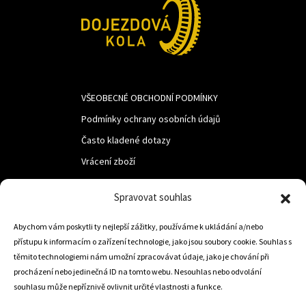
VŠEOBECNÉ OBCHODNÍ PODMÍNKY
Podmínky ochrany osobních údajů
Často kladené dotazy
Vrácení zboží
Spravovat souhlas
LUF s.r.o.
Abychom vám poskytli ty nejlepší zážitky, používáme k ukládání a/nebo
Nám. M.R.Štefanika 518,
přístupu k informacím o zařízení technologie, jako jsou soubory cookie. Souhlas s
Trstená 02801
těmito technologiemi nám umožní zpracovávat údaje, jako je chování při
procházení nebo jedinečná ID na tomto webu. Nesouhlas nebo odvolání
souhlasu může nepříznivě ovlivnit určité vlastnosti a funkce.