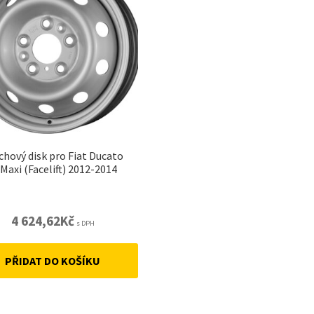
chový disk pro Fiat Ducato
/Maxi (Facelift) 2012-2014
4 624,62
Kč
s DPH
PŘIDAT DO KOŠÍKU