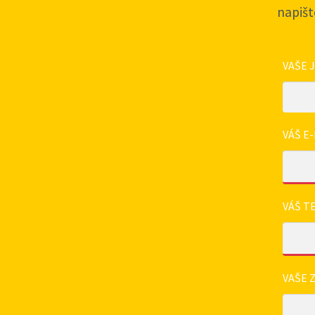
napišt
VAŠE 
VÁŠ E-
VÁŠ T
VAŠE 