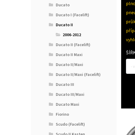
pln
Ducato
pne
Ducato I (Facelift)
průk
Ducato II
pří
2006-2012
vyh
Ducato II (Facelift)
ŠÍŘ
Ducato II Maxi
Ducato II/Maxi
- 
Ducato II/Maxi (Facelift)
Ducato III
Ducato III/Maxi
Ducato Maxi
Fiorino
Scudo (Facelift)
Scudo II Kasten