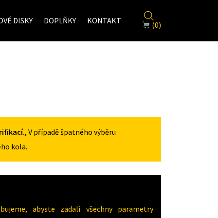
VÉ DISKY
DOPLŇKY
KONTAKT
(0)
fikací.
, V případě špatného výběru
ho kola.
ujeme, abyste zadali všechny parametry