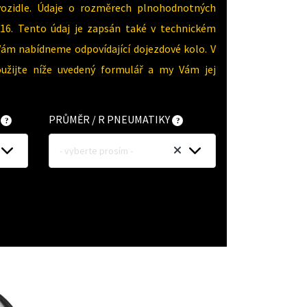
vozidle. Údaje o rozměrech plnohodnotných
16. Tento údaj je zapsán také v technickém
Vám nabídneme odpovídající dojezdové kolo. V
oužijte níže uvedený formulář a my Vám jej
Y
PRŮMĚR / R PNEUMATIKY
- vyberte prosím -