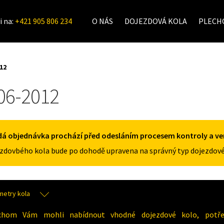
i na:
+421 905 806 234
O NÁS
DOJEZDOVÁ KOLA
PLECHO
12
06-2012
á objednávka prochází před odesláním procesem kontroly a veri
zdovbého kola bude po dohodě upravena na správný typ dojezdové
metry kola
chom Vám mohli nabídnout vhodné dojezdové kolo, potřeb