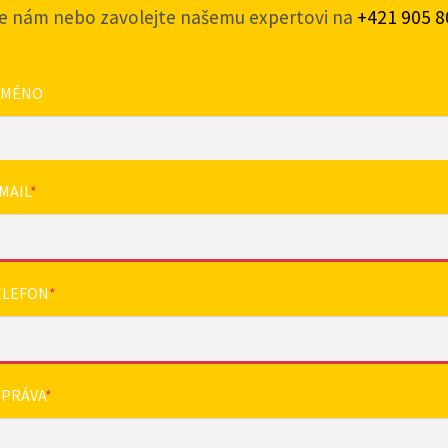
e nám nebo zavolejte našemu expertovi na
+421 905 8
JMÉNO
MAIL
*
ELEFON
*
ZPRÁVA
*