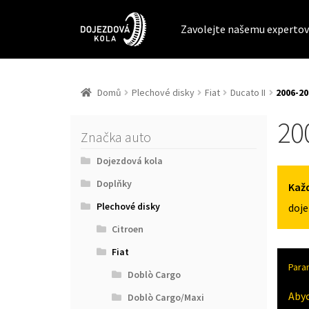
Zavolejte našemu expertov
Domů
Plechové disky
Fiat
Ducato II
2006-20
20
Značka auto
Dojezdová kola
Doplňky
Každ
Plechové disky
doje
Citroen
Fiat
Para
Doblò Cargo
Aby
Doblò Cargo/Maxi