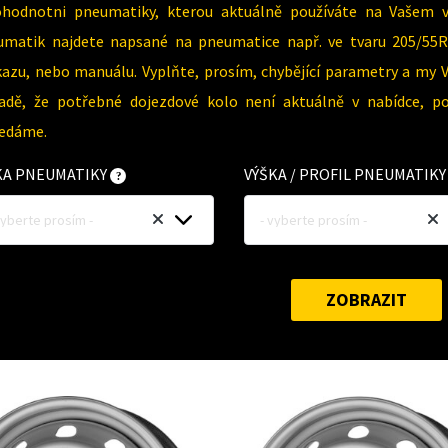
ohodnotni pneumatiky, kterou aktuálně používáte na Vašem 
umatik najdete napsané na pneumatice např. ve tvaru 205/55R
azu, nebo manuálu. Vyplňte, prosím, chybějící parametry a my 
padě, že potřebné dojezdové kolo není aktuálně v nabídce, p
ledáme.
KA PNEUMATIKY
VÝŠKA / PROFIL PNEUMATIK
vyberte prosím -
- vyberte prosím -
ZOBRAZIT