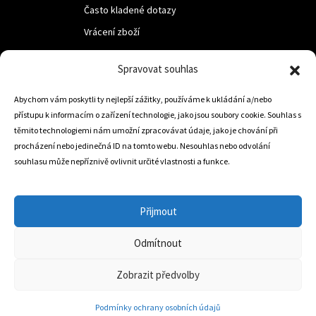
Často kladené dotazy
Vrácení zboží
Spravovat souhlas
LUF s.r.o.
Abychom vám poskytli ty nejlepší zážitky, používáme k ukládání a/nebo
Nám. M.R.Štefanika 518,
přístupu k informacím o zařízení technologie, jako jsou soubory cookie. Souhlas s
Trstená 02801
těmito technologiemi nám umožní zpracovávat údaje, jako je chování při
procházení nebo jedinečná ID na tomto webu. Nesouhlas nebo odvolání
souhlasu může nepříznivě ovlivnit určité vlastnosti a funkce.
+421 905 806 234
info@dojezdovakola.com
Přijmout
Odmítnout
Slovenský Eshop
0
Zobrazit předvolby
Podmínky ochrany osobních údajů