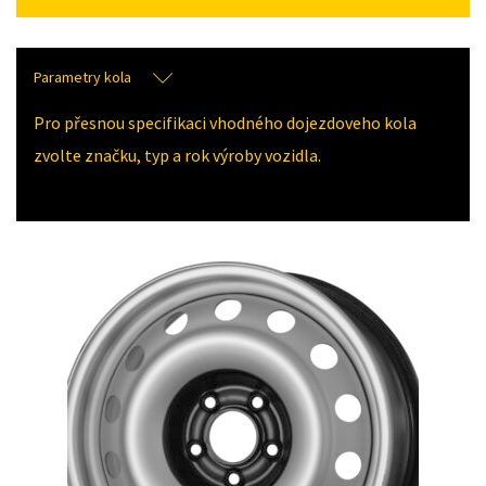
Parametry kola
Pro přesnou specifikaci vhodného dojezdoveho kola
zvolte značku, typ a rok výroby vozidla.