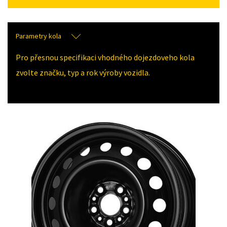
Parametry kola
Pro přesnou specifikaci vhodného dojezdoveho kola
zvolte značku, typ a rok výroby vozidla.