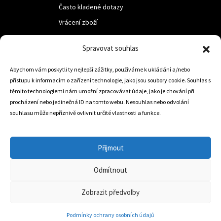
Často kladené dotazy
Vrácení zboží
Spravovat souhlas
LUF s.r.o.
Abychom vám poskytli ty nejlepší zážitky, používáme k ukládání a/nebo
Nám. M.R.Štefanika 518,
přístupu k informacím o zařízení technologie, jako jsou soubory cookie. Souhlas s
Trstená 02801
těmito technologiemi nám umožní zpracovávat údaje, jako je chování při
procházení nebo jedinečná ID na tomto webu. Nesouhlas nebo odvolání
souhlasu může nepříznivě ovlivnit určité vlastnosti a funkce.
+421 905 806 234
info@dojezdovakola.com
Přijmout
Odmítnout
Slovenský Eshop
0
Zobrazit předvolby
Podmínky ochrany osobních údajů