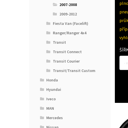
pln
2007-2008
pne
2009-2012
průk
Fiesta Van (Facelift)
pří
Ranger/Ranger 4x4
vyh
Transit
ŠÍŘ
Transit Connect
Transit Courier
- 
Transit/Transit Custom
Honda
Hyundai
Iveco
MAN
Mercedes
Nissan