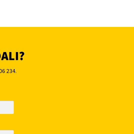
DALI?
06 234
.