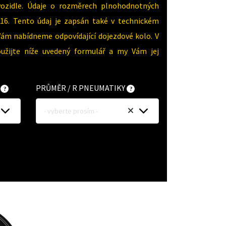
vozidle. Údaje o rozměrech plnohodnotných
16. Tento údaj je zapsán také v technickém
Vám nabídneme odpovídající dojezdové kolo. V
oužijte níže uvedený formulář a my Vám jej
Y
PRŮMĚR / R PNEUMATIKY
- vyberte prosím -