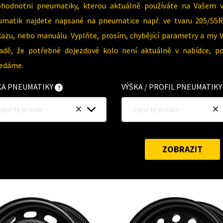
ohodnotni pneumatiky, kterou aktuálně používáte na Vašem 
umatik najdete napsané na pneumatice např. ve tvaru 205/55R
azu, nebo manuálu. Vyplňte, prosím, chybějící parametry a my 
padě, že potřebné dojezdové kolo není aktuálně v nabídce, p
ledáme.
KA PNEUMATIKY
VÝŠKA / PROFIL PNEUMATIK
vyberte prosím -
- vyberte prosím -
ZOBRAZIT