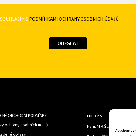
SOUHLASÍM S
PODMÍNKAMI OCHRANY OSOBNÍCH ÚDAJŮ
CNÉ OBCHODNÍ PODMÍNKY
LUF s.r.o.
ky ochrany osobních údajů
Nám. M.R.Štefanika 518,
Abychom vám 
ladené dotazy