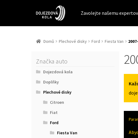
Zavolejte našemu expertov
Domů
Plechové disky
Ford
Fiesta Van
2007
20
Značka auto
Dojezdová kola
Doplňky
Každ
Plechové disky
doje
Citroen
Fiat
Para
Ford
Aby
Fiesta Van