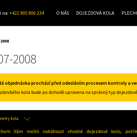
i na:
+421 905 806 234
O NÁS
DOJEZDOVÁ KOLA
PLECHO
-2008
07-2008
á objednávka prochází před odesláním procesem kontroly a veri
zdovbého kola bude po dohodě upravena na správný typ dojezdové
metry kola
chom Vám mohli nabídnout vhodné dojezdové kolo, potřeb