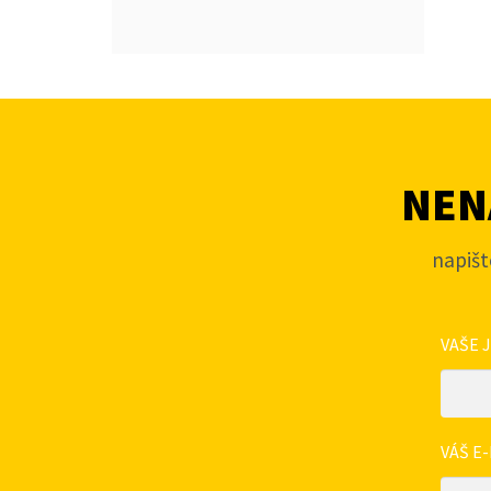
NENA
napišt
VAŠE 
VÁŠ E-