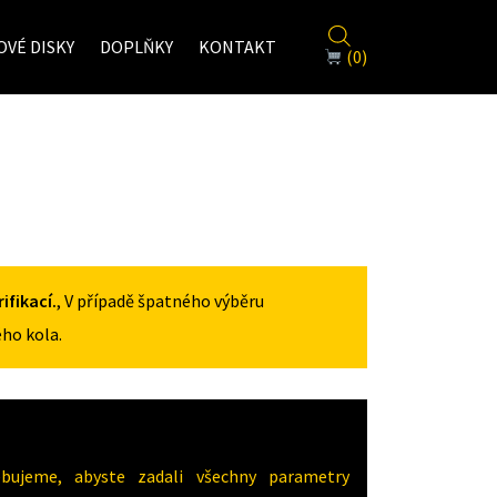
VÉ DISKY
DOPLŇKY
KONTAKT
(0)
fikací.
, V případě špatného výběru
ho kola.
ujeme, abyste zadali všechny parametry