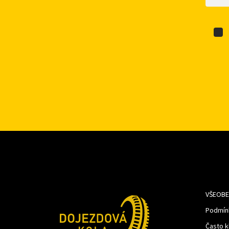
VŠEOBE
Podmín
Často k