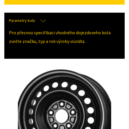
Parametry kola
Pro přesnou specifikaci vhodného dojezdoveho kola
zvolte značku, typ a rok výroby vozidla.