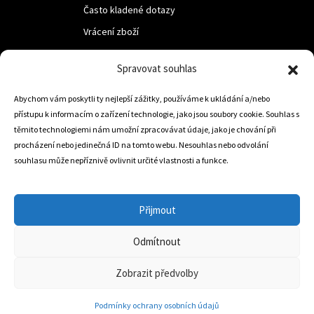
Často kladené dotazy
Vrácení zboží
Spravovat souhlas
LUF s.r.o.
Abychom vám poskytli ty nejlepší zážitky, používáme k ukládání a/nebo
Nám. M.R.Štefanika 518,
přístupu k informacím o zařízení technologie, jako jsou soubory cookie. Souhlas s
Trstená 02801
těmito technologiemi nám umožní zpracovávat údaje, jako je chování při
procházení nebo jedinečná ID na tomto webu. Nesouhlas nebo odvolání
souhlasu může nepříznivě ovlivnit určité vlastnosti a funkce.
+421 905 806 234
info@dojezdovakola.com
Přijmout
Odmítnout
Slovenský Eshop
0
Zobrazit předvolby
Podmínky ochrany osobních údajů