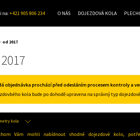
i na:
+421 905 806 234
O NÁS
DOJEZDOVÁ KOLA
PLECHO
od 2017
 2017
á objednávka prochází před odesláním procesem kontroly a veri
zdovbého kola bude po dohodě upravena na správný typ dojezdové
metry kola
chom Vám mohli nabídnout vhodné dojezdové kolo, potřeb