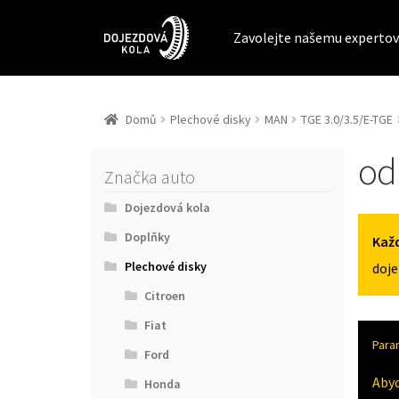
Zavolejte našemu expertov
Domů
Plechové disky
MAN
TGE 3.0/3.5/E-TGE
od
Značka auto
Dojezdová kola
Doplňky
Každ
Plechové disky
doje
Citroen
Fiat
Para
Ford
Aby
Honda