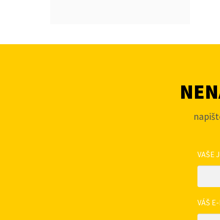
NENA
napišt
VAŠE 
VÁŠ E-