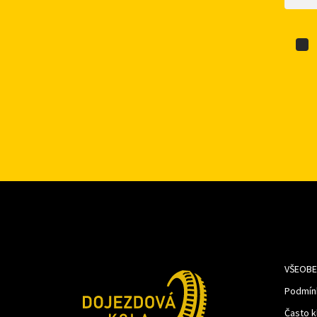
VŠEOBE
Podmín
Často k