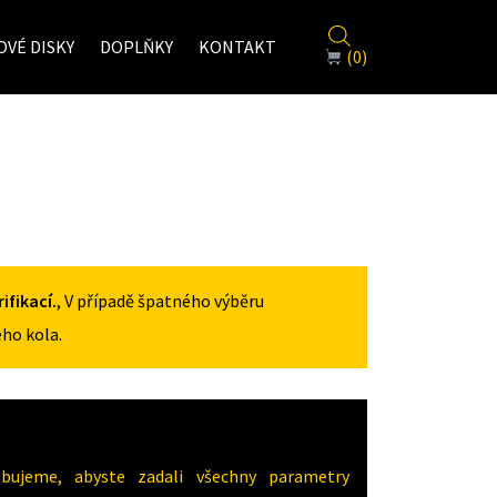
VÉ DISKY
DOPLŇKY
KONTAKT
(0)
fikací.
, V případě špatného výběru
ho kola.
ujeme, abyste zadali všechny parametry