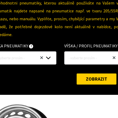
ohodnotni pneumatiky, kterou aktuálně používáte na Vašem 
umatik najdete napsané na pneumatice např. ve tvaru 205/55R
azu, nebo manuálu. Vyplňte, prosím, chybějící parametry a my 
padě, že potřebné dojezdové kolo není aktuálně v nabídce, p
ledáme.
KA PNEUMATIKY
VÝŠKA / PROFIL PNEUMATIK
vyberte prosím -
- vyberte prosím -
ZOBRAZIT