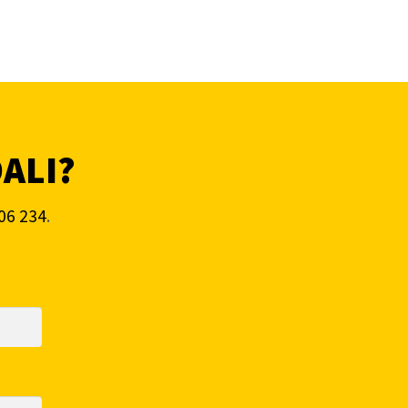
DALI?
06 234
.