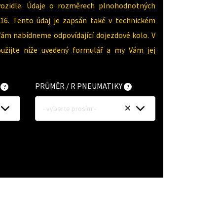
vozidle. Údaje o rozměrech plnohodnotných
16. Tento údaj je zapsán také v technickém
Vám nabídneme odpovídající dojezdové kolo. V
oužijte níže uvedený formulář a my Vám jej
Y
PRŮMĚR / R PNEUMATIKY
- vyberte prosím -