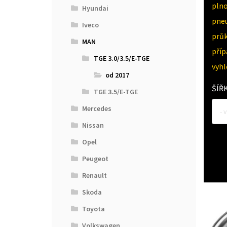
pln
Hyundai
pne
Iveco
průk
MAN
pří
TGE 3.0/3.5/E-TGE
vyh
od 2017
ŠÍŘ
TGE 3.5/E-TGE
Mercedes
- 
Nissan
Opel
Peugeot
Renault
Skoda
Toyota
Volkswagen