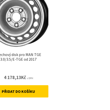
echový disk pro MAN TGE
3.0/3.5/E-TGE od 2017
4 178,13
Kč
s DPH
PŘIDAT DO KOŠÍKU