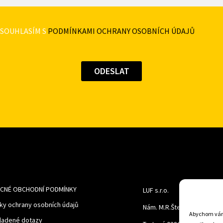
SOUHLASÍM S
PODMÍNKAMI OCHRANY OSOBNÍCH ÚDAJŮ
CNÉ OBCHODNÍ PODMÍNKY
LUF s.r.o.
ky ochrany osobních údajů
Nám. M.R.Štefanika 518,
Abychom vám 
ladené dotazy