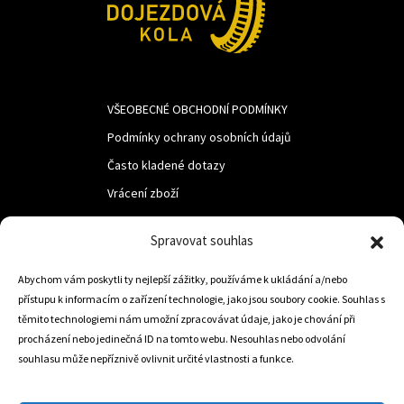
VŠEOBECNÉ OBCHODNÍ PODMÍNKY
Podmínky ochrany osobních údajů
Často kladené dotazy
Vrácení zboží
Spravovat souhlas
LUF s.r.o.
Abychom vám poskytli ty nejlepší zážitky, používáme k ukládání a/nebo
Nám. M.R.Štefanika 518,
přístupu k informacím o zařízení technologie, jako jsou soubory cookie. Souhlas s
Trstená 02801
těmito technologiemi nám umožní zpracovávat údaje, jako je chování při
procházení nebo jedinečná ID na tomto webu. Nesouhlas nebo odvolání
souhlasu může nepříznivě ovlivnit určité vlastnosti a funkce.
+421 905 806 234