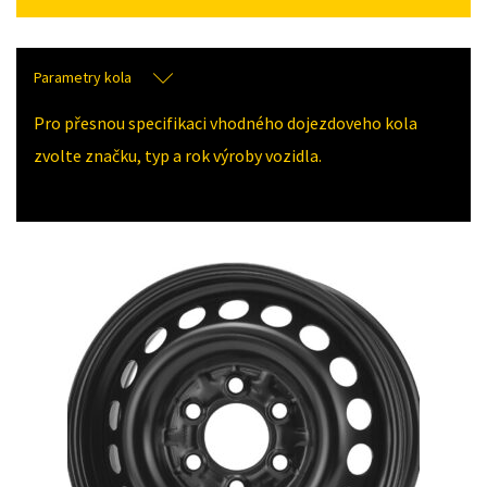
Parametry kola
Pro přesnou specifikaci vhodného dojezdoveho kola
zvolte značku, typ a rok výroby vozidla.