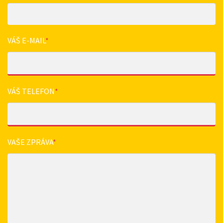
VÁŠ E-MAIL
*
VÁŠ TELEFON
*
VAŠE ZPRÁVA
*