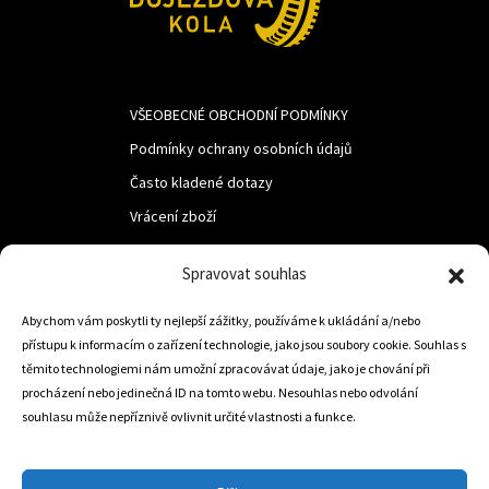
VŠEOBECNÉ OBCHODNÍ PODMÍNKY
Podmínky ochrany osobních údajů
Často kladené dotazy
Vrácení zboží
Spravovat souhlas
LUF s.r.o.
Abychom vám poskytli ty nejlepší zážitky, používáme k ukládání a/nebo
Nám. M.R.Štefanika 518,
přístupu k informacím o zařízení technologie, jako jsou soubory cookie. Souhlas s
Trstená 02801
těmito technologiemi nám umožní zpracovávat údaje, jako je chování při
procházení nebo jedinečná ID na tomto webu. Nesouhlas nebo odvolání
souhlasu může nepříznivě ovlivnit určité vlastnosti a funkce.
+421 905 806 234