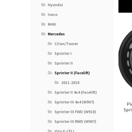
Hyundai
Iveco
MAN
Mercedes
Citan/Tourer
Sprinter I
Sprinter II
Sprinter II (Facelift)
2011-2018
Sprinter II 4x4 (Facelift)
Sprinter III 4x4 (W907)
Pl
Spri
Sprinter III FWD (W910)
Sprinter III RWD (W907)
Vito E-CELL