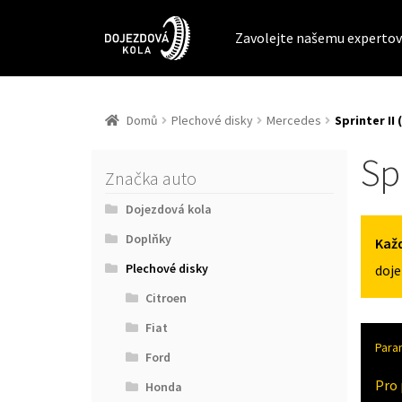
Zavolejte našemu expertov
Domů
Plechové disky
Mercedes
Sprinter II 
Spr
Značka auto
Dojezdová kola
Doplňky
Každ
Plechové disky
doje
Citroen
Fiat
Para
Ford
Pro 
Honda