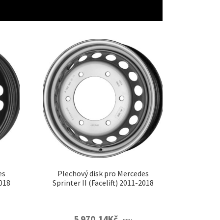
es
Plechový disk pro Mercedes
2018
Sprinter II (Facelift) 2011-2018
5 970,14
Kč