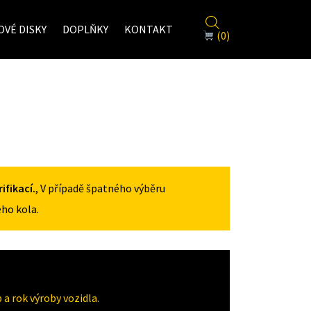
VÉ DISKY
DOPLŇKY
KONTAKT
(0)
fikací.
, V případě špatného výběru
ho kola.
a rok výroby vozidla.