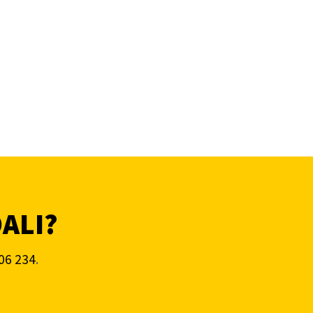
DALI?
06 234
.