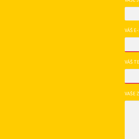
VÁŠ E-
VÁŠ T
VAŠE 