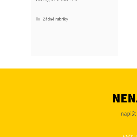
Žádné rubriky
NENA
napišt
VAŠE 