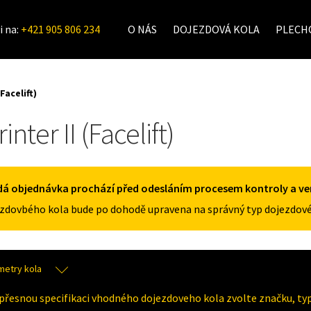
i na:
+421 905 806 234
O NÁS
DOJEZDOVÁ KOLA
PLECHO
(Facelift)
inter II (Facelift)
á objednávka prochází před odesláním procesem kontroly a veri
zdovbého kola bude po dohodě upravena na správný typ dojezdové
metry kola
přesnou specifikaci vhodného dojezdoveho kola zvolte značku, typ 