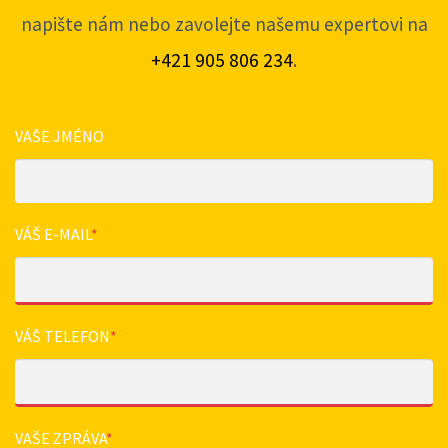
napište nám nebo zavolejte našemu expertovi na
+421 905 806 234
.
VAŠE JMÉNO
VÁŠ E-MAIL
*
VÁŠ TELEFON
*
VAŠE ZPRÁVA
*