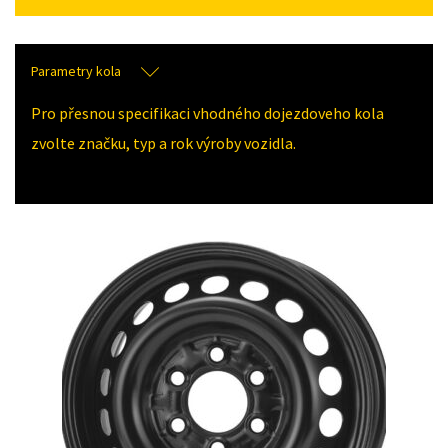
Parametry kola
Pro přesnou specifikaci vhodného dojezdoveho kola
zvolte značku, typ a rok výroby vozidla.