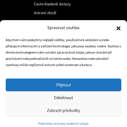
Často kladené dotazy
Vrácení zboží
Spravovat souhlas
LUF s.r.o.
Abychom vám poskytli ty nejlepší zážitky, používáme k ukládání a/nebo
Nám. M.R.Štefanika 518,
přístupu k informacím o zařízení technologie, jako jsou soubory cookie. Souhlas s
Trstená 02801
těmito technologiemi nám umožní zpracovávat údaje, jako je chování při
procházení nebo jedinečná ID na tomto webu. Nesouhlas nebo odvolání
souhlasu může nepříznivě ovlivnit určité vlastnosti a funkce.
+421 905 806 234
info@dojezdovakola.com
Přijmout
Odmítnout
Slovenský Eshop
0
Zobrazit předvolby
Podmínky ochrany osobních údajů