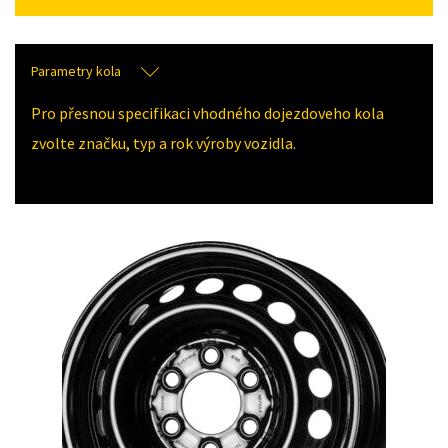
Parametry kola
Pro přesnou specifikaci vhodného dojezdoveho kola
zvolte značku, typ a rok výroby vozidla.