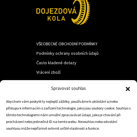
VŠEOBECNÉ OBCHODNÍ PODMÍNKY
Podmínky ochrany osobních údajů
Často kladené dotazy
Vrácení zboží
Spravovat souhlas
LUF s.r.o.
Abychom vám poskytli ty nejlepší zážitky, používáme k ukládání a/nebo
Nám. M.R.Štefanika 518,
přístupu k informacím o zařízení technologie, jako jsou soubory cookie. Souhlas s
Trstená 02801
těmito technologiemi nám umožní zpracovávat údaje, jako je chování při
procházení nebo jedinečná ID na tomto webu. Nesouhlas nebo odvolání
souhlasu může nepříznivě ovlivnit určité vlastnosti a funkce.