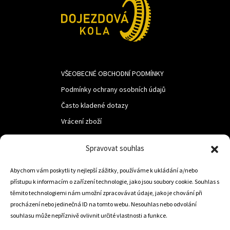
VŠEOBECNÉ OBCHODNÍ PODMÍNKY
Podmínky ochrany osobních údajů
Často kladené dotazy
Vrácení zboží
Spravovat souhlas
LUF s.r.o.
Abychom vám poskytli ty nejlepší zážitky, používáme k ukládání a/nebo
Nám. M.R.Štefanika 518,
přístupu k informacím o zařízení technologie, jako jsou soubory cookie. Souhlas s
Trstená 02801
těmito technologiemi nám umožní zpracovávat údaje, jako je chování při
procházení nebo jedinečná ID na tomto webu. Nesouhlas nebo odvolání
souhlasu může nepříznivě ovlivnit určité vlastnosti a funkce.