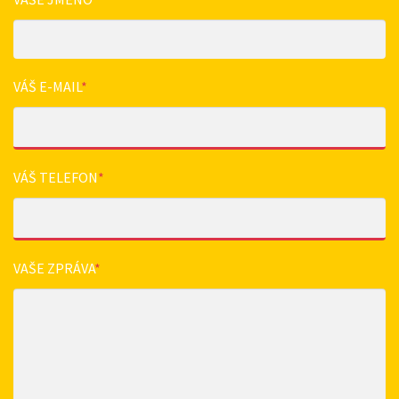
VÁŠ E-MAIL
*
VÁŠ TELEFON
*
VAŠE ZPRÁVA
*