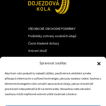
VŠEOBECNÉ OBCHODNÍ PODMÍNKY
Podmínky ochrany osobních údajů
Často kladené dotazy
Vrácení zboží
Spravovat souhlas
LUF s.r.o.
Abychom vám poskytli ty nejlepší zážitky, používáme k ukládání a/nebo
Nám. M.R.Štefanika 518,
přístupu k informacím o zařízení technologie, jako jsou soubory cookie. Souhlas s
Trstená 02801
těmito technologiemi nám umožní zpracovávat údaje, jako je chování při
procházení nebo jedinečná ID na tomto webu. Nesouhlas nebo odvolání
souhlasu může nepříznivě ovlivnit určité vlastnosti a funkce.
+421 905 806 234