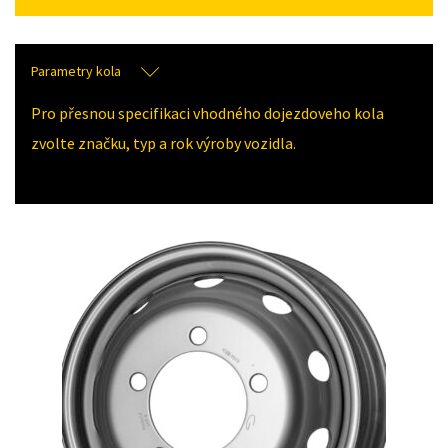
Parametry kola
Pro přesnou specifikaci vhodného dojezdoveho kola
zvolte značku, typ a rok výroby vozidla.