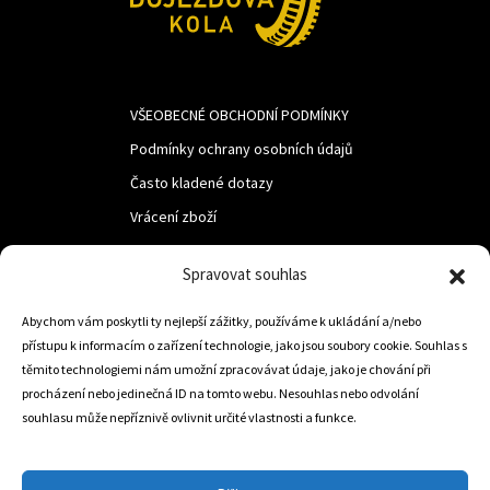
VŠEOBECNÉ OBCHODNÍ PODMÍNKY
Podmínky ochrany osobních údajů
Často kladené dotazy
Vrácení zboží
Spravovat souhlas
LUF s.r.o.
Abychom vám poskytli ty nejlepší zážitky, používáme k ukládání a/nebo
Nám. M.R.Štefanika 518,
přístupu k informacím o zařízení technologie, jako jsou soubory cookie. Souhlas s
Trstená 02801
těmito technologiemi nám umožní zpracovávat údaje, jako je chování při
procházení nebo jedinečná ID na tomto webu. Nesouhlas nebo odvolání
souhlasu může nepříznivě ovlivnit určité vlastnosti a funkce.
+421 905 806 234