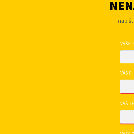
NENA
napišt
VAŠE 
VÁŠ E-
VÁŠ T
VAŠE 