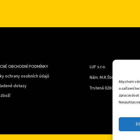
CNÉ OBCHODNÍ PODMÍNKY
LUF s.r.o.
ky ochrany osobních údajů
Nám. M.R.Štefanika 518,
Abychom vám 
ladené dotazy
Trstená 02801
o zařízení te
 zboží
zpracovávat 
Nesouhlas neb
Př