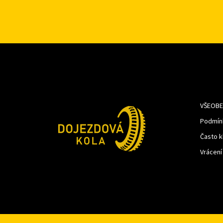
VŠEOBE
Podmín
Často k
Vrácení