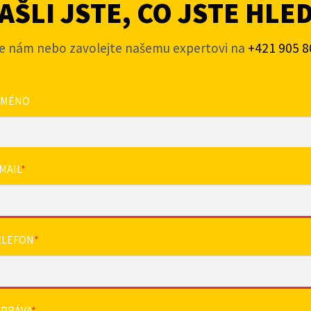
ŠLI JSTE, CO JSTE HLE
e nám nebo zavolejte našemu expertovi na
+421 905 8
JMÉNO
MAIL
*
ELEFON
*
ZPRÁVA
*