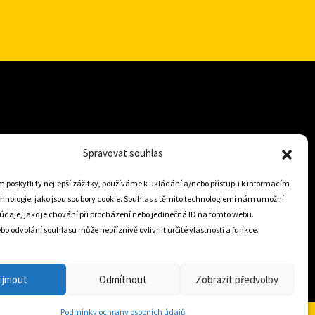
+421 905 806 234
Spravovat souhlas
info@dojezdovakola.com
poskytli ty nejlepší zážitky, používáme k ukládání a/nebo přístupu k informacím
chnologie, jako jsou soubory cookie. Souhlas s těmito technologiemi nám umožní
údaje, jako je chování při procházení nebo jedinečná ID na tomto webu.
Slovenský Eshop
o odvolání souhlasu může nepříznivě ovlivnit určité vlastnosti a funkce.
0
ijmout
Odmítnout
Zobrazit předvolby
Podmínky ochrany osobních údajů