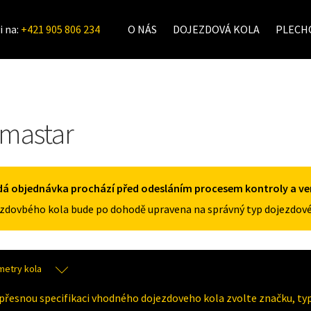
i na:
+421 905 806 234
O NÁS
DOJEZDOVÁ KOLA
PLECHO
imastar
á objednávka prochází před odesláním procesem kontroly a veri
zdovbého kola bude po dohodě upravena na správný typ dojezdové
metry kola
přesnou specifikaci vhodného dojezdoveho kola zvolte značku, typ 