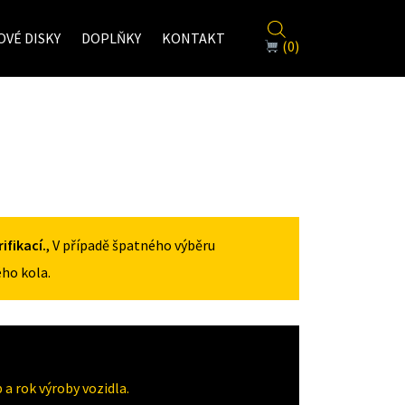
VÉ DISKY
DOPLŇKY
KONTAKT
(0)
fikací.
, V případě špatného výběru
ho kola.
a rok výroby vozidla.