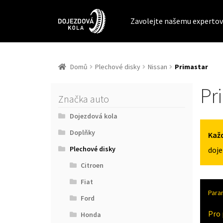
Zavolejte našemu expertov
Domů
Plechové disky
Nissan
Primastar
Pr
Značka auto
Dojezdová kola
Doplňky
Každ
Plechové disky
doje
Citroen
Fiat
Para
Ford
Pro 
Honda