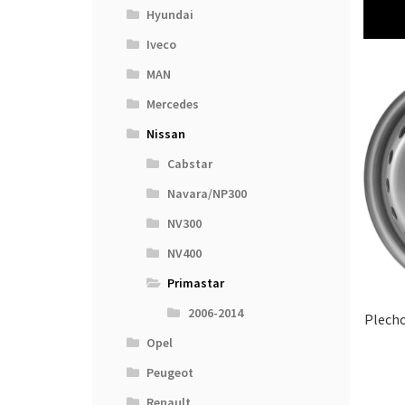
Hyundai
Iveco
MAN
Mercedes
Nissan
Cabstar
Navara/NP300
NV300
NV400
Primastar
2006-2014
Plecho
Opel
Peugeot
Renault