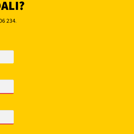
DALI?
06 234
.