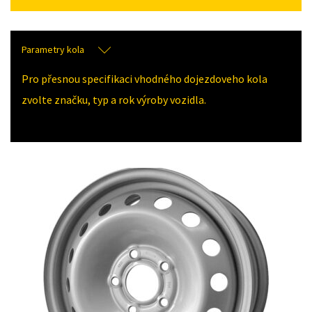
Parametry kola
Pro přesnou specifikaci vhodného dojezdoveho kola
zvolte značku, typ a rok výroby vozidla.