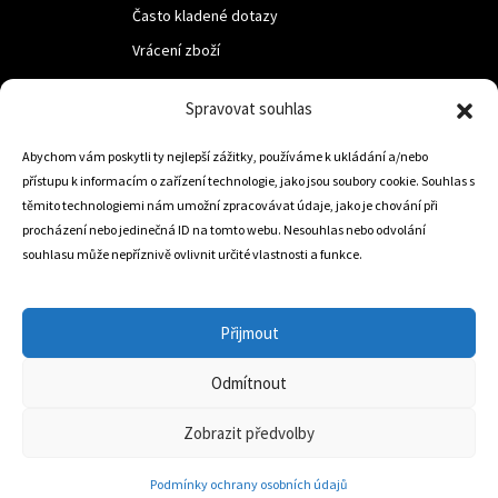
Často kladené dotazy
Vrácení zboží
Spravovat souhlas
LUF s.r.o.
Abychom vám poskytli ty nejlepší zážitky, používáme k ukládání a/nebo
Nám. M.R.Štefanika 518,
přístupu k informacím o zařízení technologie, jako jsou soubory cookie. Souhlas s
Trstená 02801
těmito technologiemi nám umožní zpracovávat údaje, jako je chování při
procházení nebo jedinečná ID na tomto webu. Nesouhlas nebo odvolání
souhlasu může nepříznivě ovlivnit určité vlastnosti a funkce.
+421 905 806 234
info@dojezdovakola.com
Přijmout
Odmítnout
Slovenský Eshop
0
Zobrazit předvolby
Podmínky ochrany osobních údajů