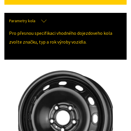
Parametry kola
Pro přesnou specifikaci vhodného dojezdoveho kola
zvolte značku, typ a rok výroby vozidla.