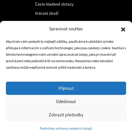
Často kladené dotazy
Vrácení zboží
Spravovat souhlas
LUF s.r.o.
Abychom vám poskytli ty nejlepší zážitky, používáme k ukládání a/nebo
Nám. M.R.Štefanika 518,
přístupu k informacím o zařízení technologie, jako jsou soubory cookie. Souhlas s
Trstená 02801
těmito technologiemi nám umožní zpracovávat údaje, jako je chování při
procházení nebo jedinečná ID na tomto webu. Nesouhlas nebo odvolání
souhlasu může nepříznivě ovlivnit určité vlastnosti a funkce.
+421 905 806 234
info@dojezdovakola.com
Přijmout
Odmítnout
Slovenský Eshop
0
Zobrazit předvolby
Podmínky ochrany osobních údajů