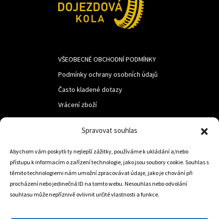
VŠEOBECNÉ OBCHODNÍ PODMÍNKY
Podmínky ochrany osobních údajů
Často kladené dotazy
Vrácení zboží
Spravovat souhlas
LUF s.r.o.
Abychom vám poskytli ty nejlepší zážitky, používáme k ukládání a/nebo
Nám. M.R.Štefanika 518,
přístupu k informacím o zařízení technologie, jako jsou soubory cookie. Souhlas s
Trstená 02801
těmito technologiemi nám umožní zpracovávat údaje, jako je chování při
procházení nebo jedinečná ID na tomto webu. Nesouhlas nebo odvolání
souhlasu může nepříznivě ovlivnit určité vlastnosti a funkce.
+421 905 806 234