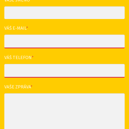
VÁŠ E-MAIL
*
VÁŠ TELEFON
*
VAŠE ZPRÁVA
*