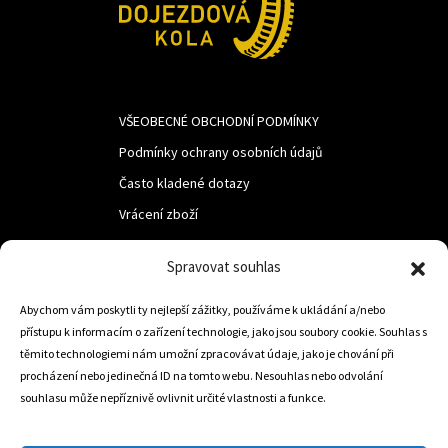
VŠEOBECNÉ OBCHODNÍ PODMÍNKY
Podmínky ochrany osobních údajů
Často kladené dotazy
Vrácení zboží
Spravovat souhlas
LUF s.r.o.
Abychom vám poskytli ty nejlepší zážitky, používáme k ukládání a/nebo
Nám. M.R.Štefanika 518,
přístupu k informacím o zařízení technologie, jako jsou soubory cookie. Souhlas s
Trstená 02801
těmito technologiemi nám umožní zpracovávat údaje, jako je chování při
procházení nebo jedinečná ID na tomto webu. Nesouhlas nebo odvolání
souhlasu může nepříznivě ovlivnit určité vlastnosti a funkce.
+421 905 806 234