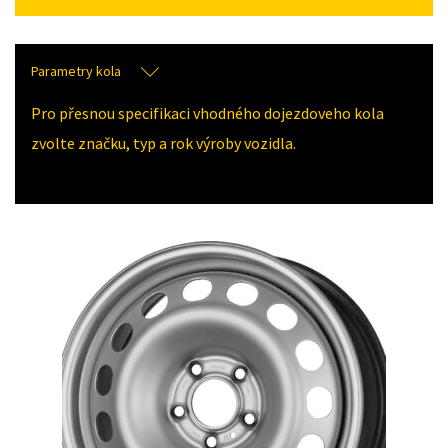
Parametry kola
Pro přesnou specifikaci vhodného dojezdoveho kola
zvolte značku, typ a rok výroby vozidla.