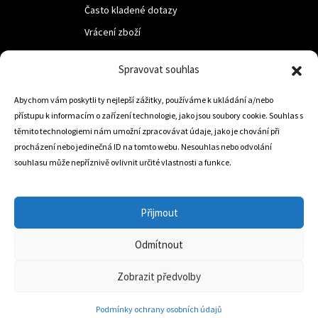
Často kladené dotazy
Vrácení zboží
Spravovat souhlas
LUF s.r.o.
Abychom vám poskytli ty nejlepší zážitky, používáme k ukládání a/nebo
Nám. M.R.Štefanika 518,
přístupu k informacím o zařízení technologie, jako jsou soubory cookie. Souhlas s
Trstená 02801
těmito technologiemi nám umožní zpracovávat údaje, jako je chování při
procházení nebo jedinečná ID na tomto webu. Nesouhlas nebo odvolání
souhlasu může nepříznivě ovlivnit určité vlastnosti a funkce.
+421 905 806 234
info@dojezdovakola.com
Přijmout
Odmítnout
Slovenský Eshop
0
Zobrazit předvolby
Podmínky ochrany osobních údajů