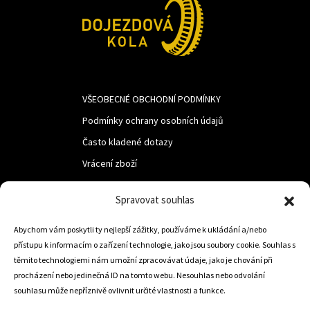
VŠEOBECNÉ OBCHODNÍ PODMÍNKY
Podmínky ochrany osobních údajů
Často kladené dotazy
Vrácení zboží
Spravovat souhlas
LUF s.r.o.
Abychom vám poskytli ty nejlepší zážitky, používáme k ukládání a/nebo
Nám. M.R.Štefanika 518,
přístupu k informacím o zařízení technologie, jako jsou soubory cookie. Souhlas s
Trstená 02801
těmito technologiemi nám umožní zpracovávat údaje, jako je chování při
procházení nebo jedinečná ID na tomto webu. Nesouhlas nebo odvolání
souhlasu může nepříznivě ovlivnit určité vlastnosti a funkce.