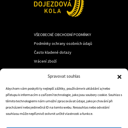
VŠEOBECNÉ OBCHODNÍ PODMÍNKY
Podmínky ochrany osobních údajů
Často kladené dotazy
Vrácení zboží
Spravovat souhlas
LUF s.r.o.
Abychom vám poskytli ty nejlepší zážitky, používáme k ukládání a/nebo
Nám. M.R.Štefanika 518,
přístupu k informacím o zařízení technologie, jako jsou soubory cookie. Souhlas s
Trstená 02801
těmito technologiemi nám umožní zpracovávat údaje, jako je chování při
procházení nebo jedinečná ID na tomto webu. Nesouhlas nebo odvolání
souhlasu může nepříznivě ovlivnit určité vlastnosti a funkce.
+421 905 806 234