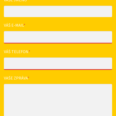
VÁŠ E-MAIL
*
VÁŠ TELEFON
*
VAŠE ZPRÁVA
*