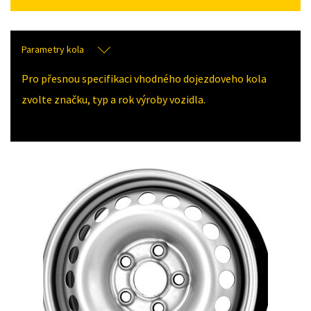
Parametry kola
Pro přesnou specifikaci vhodného dojezdoveho kola
zvolte značku, typ a rok výroby vozidla.