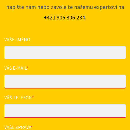
napište nám nebo zavolejte našemu expertovi na
+421 905 806 234
.
VAŠE JMÉNO
VÁŠ E-MAIL
*
VÁŠ TELEFON
*
VAŠE ZPRÁVA
*