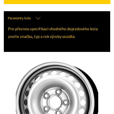
Parametry kola
Pro přesnou specifikaci vhodného dojezdoveho kola
zvolte značku, typ a rok výroby vozidla.