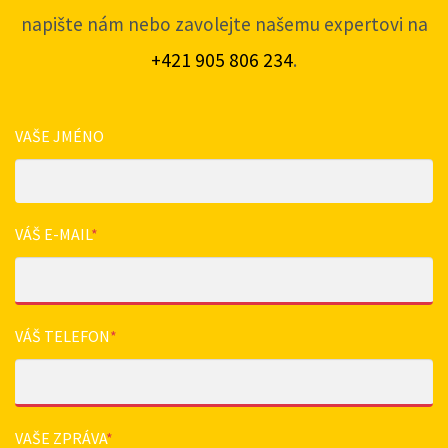
napište nám nebo zavolejte našemu expertovi na
+421 905 806 234
.
VAŠE JMÉNO
VÁŠ E-MAIL
*
VÁŠ TELEFON
*
VAŠE ZPRÁVA
*