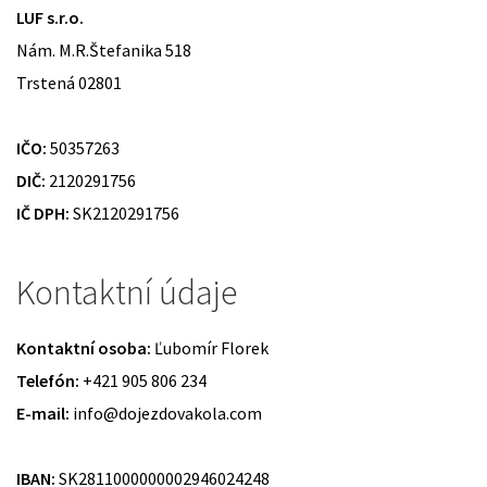
LUF s.r.o.
Nám. M.R.Štefanika 518
Trstená 02801
IČO:
50357263
DIČ:
2120291756
IČ DPH:
SK2120291756
Kontaktní údaje
Kontaktní osoba:
Ľubomír Florek
Telefón:
+421 905 806 234
E-mail:
info@dojezdovakola.com
IBAN:
SK2811000000002946024248