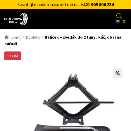
Zavolejte našemu expertovi na:
+421 905 806 234
(0)
Domů
Doplňky
Balíček – zvedák do 2 tuny , klíč, obal na
nářadí
SLEVA