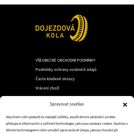
VŠEOBECNÉ OBCHODNÍ PODMÍNKY
Podmínky ochrany osobních údajů
Často kladené dotazy
Vrácení zboží
Spravovat souhlas
LUF s.r.o.
Nám. M.R.Štefanika 518,
Abychom vám poskytli ty nejlepší zážitky, používáme k ukládání a/nebo
přístupu k informacím o zařízení technologie, jako jsou soubory cookie. Souhlas s
Trstená 02801
těmito technologiemi nám umožní zpracovávat údaje, jako je chování při