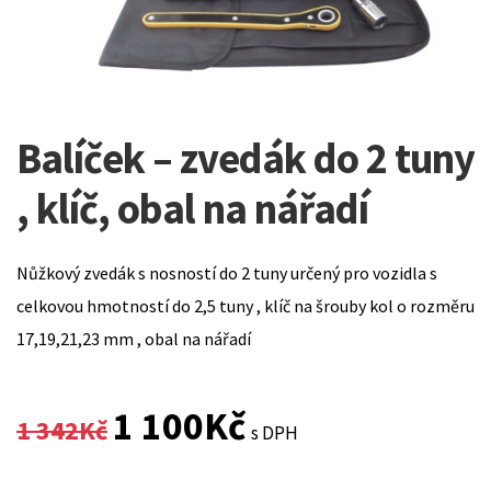
Balíček – zvedák do 2 tuny
, klíč, obal na nářadí
Nůžkový zvedák s nosností do 2 tuny určený pro vozidla s
celkovou hmotností do 2,5 tuny , klíč na šrouby kol o rozměru
17,19,21,23 mm , obal na nářadí
Original
Current
1 100
Kč
1 342
Kč
s DPH
price
price