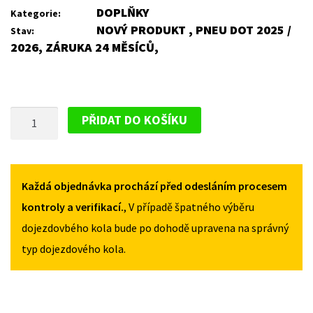
was:
is:
DOPLŇKY
Kategorie:
NOVÝ PRODUKT , PNEU DOT 2025 /
Stav:
1
1
2026, ZÁRUKA 24 MĚSÍCŮ,
342Kč.
100Kč.
BALÍČEK
PŘIDAT DO KOŠÍKU
-
ZVEDÁK
DO
2
Každá objednávka prochází před odesláním procesem
TUNY
kontroly a verifikací.
, V případě špatného výběru
,
dojezdovbého kola bude po dohodě upravena na správný
KLÍČ,
typ dojezdového kola.
OBAL
NA
NÁŘADÍ
MNOŽSTVÍ