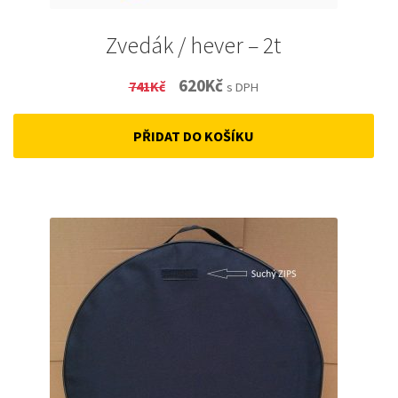
Zvedák / hever – 2t
Original
Current
620
Kč
741
Kč
s DPH
price
price
PŘIDAT DO KOŠÍKU
was:
is:
741Kč.
620Kč.