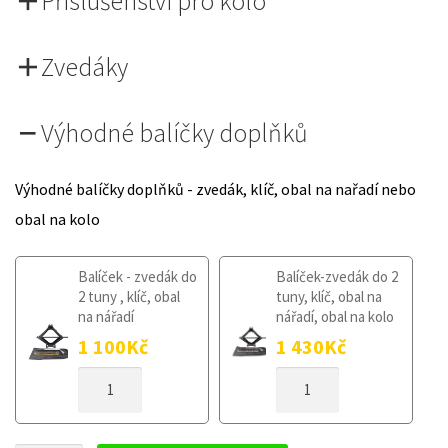
Příslušenství pro kolo
Zvedáky
Výhodné balíčky doplňků
Výhodné balíčky doplňků - zvedák, klíč, obal na nařadí nebo
obal na kolo
Balíček - zvedák do
Balíček-zvedák do 2
2 tuny , klíč, obal
tuny, klíč, obal na
na nářadí
nářadí, obal na kolo
1 100
Kč
1 430
Kč
DOJEZDOVÉ
DOJEZDOVÉ
KOLO
KOLO
CITROEN
CITROEN
C4
C4