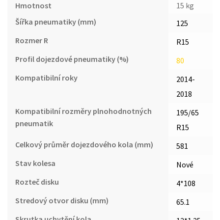
Hmotnost
15 kg
Šířka pneumatiky (mm)
125
Rozmer R
R15
Profil dojezdové pneumatiky (%)
80
Kompatibilní roky
2014-
2018
Kompatibilní rozměry plnohodnotných
195/65
pneumatik
R15
Celkový průměr dojezdového kola (mm)
581
Stav kolesa
Nové
Rozteč disku
4*108
Stredový otvor disku (mm)
65.1
Skrutka uchytění kola