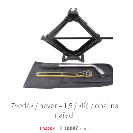
Zvedák / hever – 1,5 / klíč / obal na
nářadí
Original
Current
1 100
Kč
1 342
Kč
s DPH