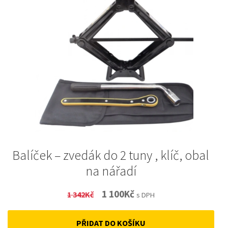
Balíček – zvedák do 2 tuny , klíč, obal
na nářadí
Original
Current
1 100
Kč
1 342
Kč
s DPH
price
price
PŘIDAT DO KOŠÍKU
was:
is: