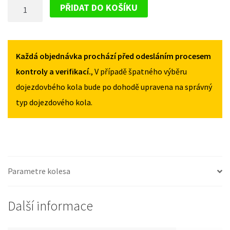
DOJEZDOVÉ
CACTUS
CACTUS
PŘIDAT DO KOŠÍKU
I
I
KOLO
2014-
2014-
CITROEN
2018
2018
C4
125/80R15
125/80R15
CACTUS
Každá objednávka prochází před odesláním procesem
MNOŽSTVÍ
MNOŽSTVÍ
I
kontroly a verifikací.
, V případě špatného výběru
2014-
dojezdovbého kola bude po dohodě upravena na správný
2018
typ dojezdového kola.
125/80R15
MNOŽSTVÍ
Parametre kolesa
Další informace