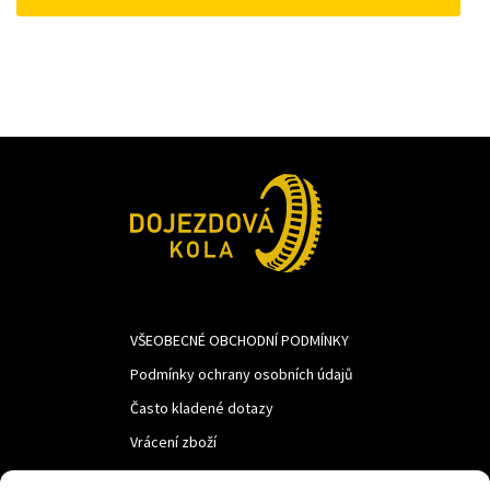
1
1
342Kč.
100Kč.
VŠEOBECNÉ OBCHODNÍ PODMÍNKY
Podmínky ochrany osobních údajů
Často kladené dotazy
Vrácení zboží