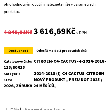
plnohodnotným obutím naleznete níže v parametrech
produktu.
Original
Current
3 616,69
Kč
4 848,01
Kč
s DPH
price
price
was:
is:
Dostupnost
Odesíláme do 3 pracovních dnů
4
3
CITROEN-C4-CACTUS--I-2014-2018-
Katalogové číslo:
125/80R15
848,01Kč.
616,69Kč.
2014-2018 (I)
C4 CACTUS
CITROEN
Kategorie:
,
,
NOVÝ PRODUKT , PNEU DOT 2025 /
Stav:
2026, ZÁRUKA 24 MĚSÍCŮ,