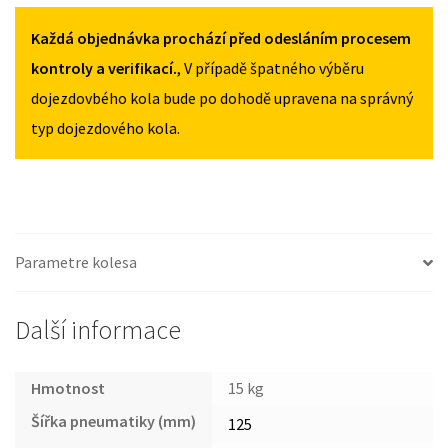
DOBLO
MNOŽSTVÍ
MNOŽSTVÍ
II
Každá objednávka prochází před odesláním procesem
OD
kontroly a verifikací.
, V případě špatného výběru
2010
dojezdovbého kola bude po dohodě upravena na správný
125/80R16
typ dojezdového kola.
MNOŽSTVÍ
Parametre kolesa
Další informace
Hmotnost
15 kg
Šířka pneumatiky (mm)
125