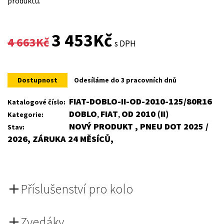
produktu.
Original
Current
3 453
Kč
4 663
Kč
s DPH
price
price
was:
is:
Dostupnost
Odesíláme do 3 pracovních dnů
4
3
FIAT-DOBLO-II-OD-2010-125/80R16
Katalogové číslo:
DOBLO
FIAT
OD 2010 (II)
Kategorie:
,
,
663Kč.
453Kč.
NOVÝ PRODUKT , PNEU DOT 2025 /
Stav:
2026, ZÁRUKA 24 MĚSÍCŮ,
Příslušenství pro kolo
Zvedáky