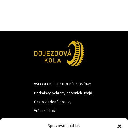
389Kč.
268Kč.
VŠEOBECNÉ OBCHODNÍ PODMÍNKY
Podmínky ochrany osobních údajů
Často kladené dotazy
Vrácení zboží
Spravovat souhlas