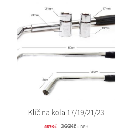
Klíč na kola 17/19/21/23
Original
Current
366
Kč
487
Kč
s DPH
price
price