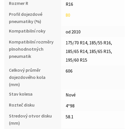
Rozmer R
R16
Profil dojezdové
80
pneumatiky (%)
Kompatibilní roky
od 2010
Kompatibilní rozměry
175/70 R14, 185/55 R16,
plnohodnotných
185/65 R14, 185/65 R15,
pneumatik
195/60 R15
Celkový průměr
606
dojezdového kola
(mm)
Stav kolesa
Nové
Rozteč disku
4*98
Stredový otvor disku
58.1
(mm)