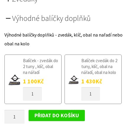
Výhodné balíčky doplňků
Výhodné balíčky doplňků - zvedák, klíč, obal na nařadí nebo
obal na kolo
Balíček - zvedák do
Balíček-zvedák do 2
2 tuny , klíč, obal
tuny, klíč, obal na
na nářadí
nářadí, obal na kolo
1 100
Kč
1 430
Kč
DOJEZDOVÉ
DOJEZDOVÉ
KOLO
KOLO
FIAT
FIAT
DOBLO
DOBLO
DOJEZDOVÉ
II
II
PŘIDAT DO KOŠÍKU
OD
OD
KOLO
2010
2010
FIAT
125/80R16
125/80R16