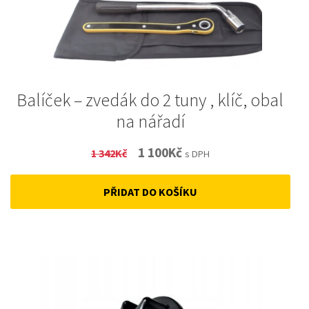
Balíček – zvedák do 2 tuny , klíč, obal
na nářadí
Original
Current
1 100
Kč
1 342
Kč
s DPH
price
price
PŘIDAT DO KOŠÍKU
was:
is:
1
1
342Kč.
100Kč.