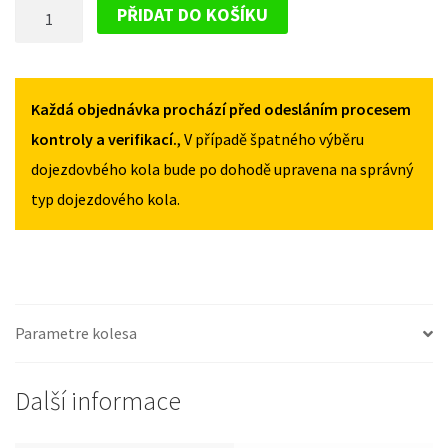
DOJEZDOVÉ
+
+
PŘIDAT DO KOŠÍKU
FL
FL
KOLO
OD
OD
FORD
2014
2014
ECOSPORT
125/80R15
125/80R15
+
Každá objednávka prochází před odesláním procesem
MNOŽSTVÍ
MNOŽSTVÍ
FL
kontroly a verifikací.
, V případě špatného výběru
OD
dojezdovbého kola bude po dohodě upravena na správný
2014
typ dojezdového kola.
125/80R15
MNOŽSTVÍ
Parametre kolesa
Další informace