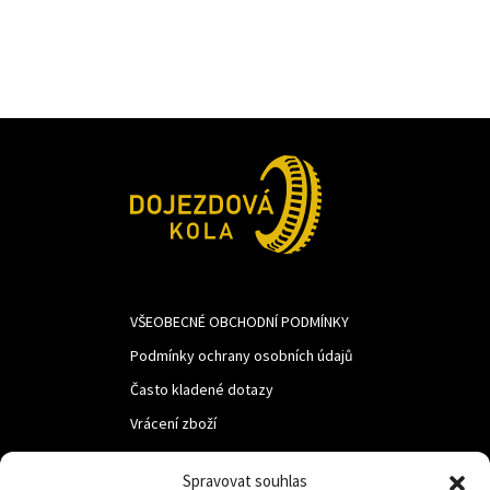
741Kč.
620Kč.
VŠEOBECNÉ OBCHODNÍ PODMÍNKY
Podmínky ochrany osobních údajů
Často kladené dotazy
Vrácení zboží
Spravovat souhlas