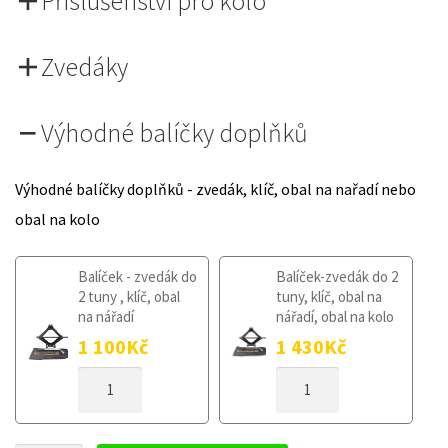
Příslušenství pro kolo
Zvedáky
Výhodné balíčky doplňků
Výhodné balíčky doplňků - zvedák, klíč, obal na nařadí nebo
obal na kolo
Balíček - zvedák do
Balíček-zvedák do 2
2 tuny , klíč, obal
tuny, klíč, obal na
na nářadí
nářadí, obal na kolo
1 100
Kč
1 430
Kč
DOJEZDOVÉ
DOJEZDOVÉ
KOLO
KOLO
FORD
FORD
ECOSPORT
ECOSPORT