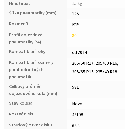
Hmotnost
15 kg
Šířka pneumatiky (mm)
125
Rozmer R
R15
Profil dojezdové
80
pneumatiky (%)
Kompatibilní roky
od 2014
Kompatibilní rozměry
205/50 R17, 205/60 R16,
plnohodnotných
205/65 R15, 225/40 R18
pneumatik
Celkový průměr
581
dojezdového kola (mm)
Stav kolesa
Nové
Rozteč disku
4*108
Stredový otvor disku
63.3