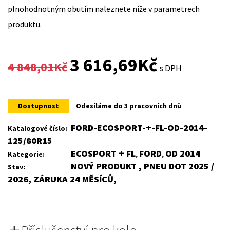
plnohodnotným obutím naleznete níže v parametrech
produktu.
Original
Current
3 616,69
Kč
4 848,01
Kč
s DPH
price
price
was:
is:
Dostupnost
Odesíláme do 3 pracovních dnů
4
3
FORD-ECOSPORT-+-FL-OD-2014-
Katalogové číslo:
125/80R15
848,01Kč.
616,69Kč.
ECOSPORT + FL
FORD
OD 2014
Kategorie:
,
,
NOVÝ PRODUKT , PNEU DOT 2025 /
Stav:
2026, ZÁRUKA 24 MĚSÍCŮ,