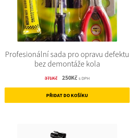
Profesionální sada pro opravu defektu
bez demontáže kola
Original
Current
250
Kč
371
Kč
s DPH
price
price
PŘIDAT DO KOŠÍKU
was:
is:
371Kč.
250Kč.