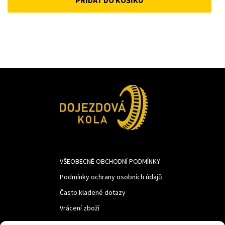
was:
is:
741Kč.
620Kč.
VŠEOBECNÉ OBCHODNÍ PODMÍNKY
Podmínky ochrany osobních údajů
Často kladené dotazy
Vrácení zboží