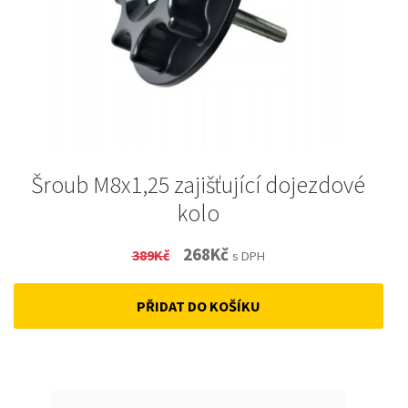
Šroub M8x1,25 zajišťující dojezdové
kolo
Original
Current
268
Kč
389
Kč
s DPH
price
price
PŘIDAT DO KOŠÍKU
was:
is:
389Kč.
268Kč.