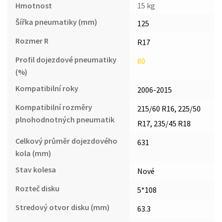
Hmotnost
15 kg
Šířka pneumatiky (mm)
125
Rozmer R
R17
Profil dojezdové pneumatiky
80
(%)
Kompatibilní roky
2006-2015
Kompatibilní rozměry
215/60 R16, 225/50
plnohodnotných pneumatik
R17, 235/45 R18
Celkový průměr dojezdového
631
kola (mm)
Stav kolesa
Nové
Rozteč disku
5*108
Stredový otvor disku (mm)
63.3