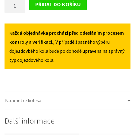
DOJAZDOVÉ
MAX
MAX
PŘIDAT DO KOŠÍKU
I
I
KOLESO
+
+
FORD
FL
FL
S-
2006-
2006-
MAX
Každá objednávka prochází před odesláním procesem
2015
2015
125
125
I
kontroly a verifikací.
, V případě špatného výběru
/
/
+
dojezdovbého kola bude po dohodě upravena na správný
80R17
80R17
FL
MNOŽSTVÍ
MNOŽSTVÍ
typ dojezdového kola.
2006-
2015
125
/
80R17
MNOŽSTVÍ
Parametre kolesa
Další informace