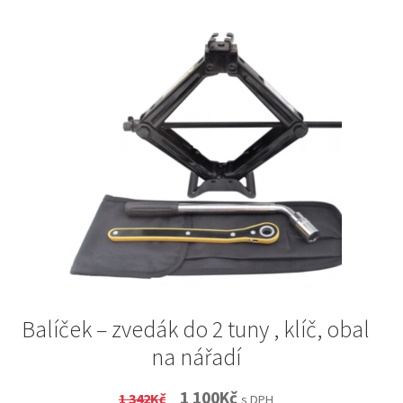
Balíček – zvedák do 2 tuny , klíč, obal
na nářadí
Original
Current
1 100
Kč
1 342
Kč
s DPH