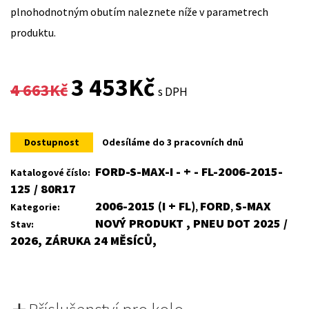
plnohodnotným obutím naleznete níže v parametrech
produktu.
Original
Current
3 453
Kč
4 663
Kč
s DPH
price
price
was:
is:
Dostupnost
Odesíláme do 3 pracovních dnů
4
3
FORD-S-MAX-I - + - FL-2006-2015-
Katalogové číslo:
125 / 80R17
663Kč.
453Kč.
2006-2015 (I + FL)
FORD
S-MAX
Kategorie:
,
,
NOVÝ PRODUKT , PNEU DOT 2025 /
Stav:
2026, ZÁRUKA 24 MĚSÍCŮ,