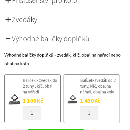
Příslušenství pro kolo
Zvedáky
Výhodné balíčky doplňků
Výhodné balíčky doplňků - zvedák, klíč, obal na nařadí nebo
obal na kolo
Balíček - zvedák do
Balíček-zvedák do 2
2 tuny , klíč, obal
tuny, klíč, obal na
na nářadí
nářadí, obal na kolo
1 100
Kč
1 430
Kč
DOJAZDOVÉ
DOJAZDOVÉ
KOLESO
KOLESO
FORD
FORD
S-
S-