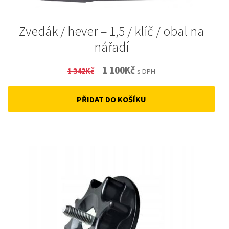
Zvedák / hever – 1,5 / klíč / obal na
nářadí
Original
Current
1 100
Kč
1 342
Kč
s DPH
price
price
PŘIDAT DO KOŠÍKU
was:
is:
1
1
342Kč.
100Kč.