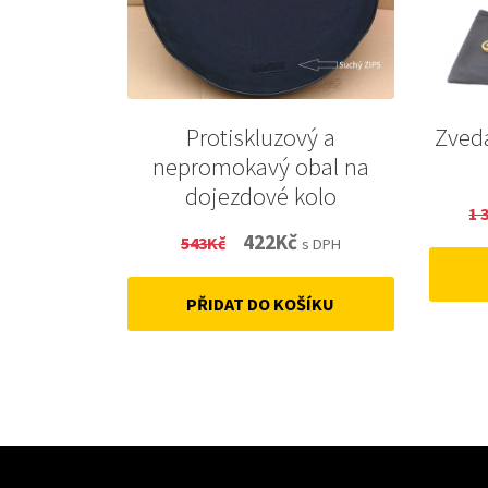
Protiskluzový a
Zvedá
nepromokavý obal na
dojezdové kolo
1 
Original
Current
422
Kč
543
Kč
s DPH
price
price
PŘIDAT DO KOŠÍKU
was:
is:
543Kč.
422Kč.