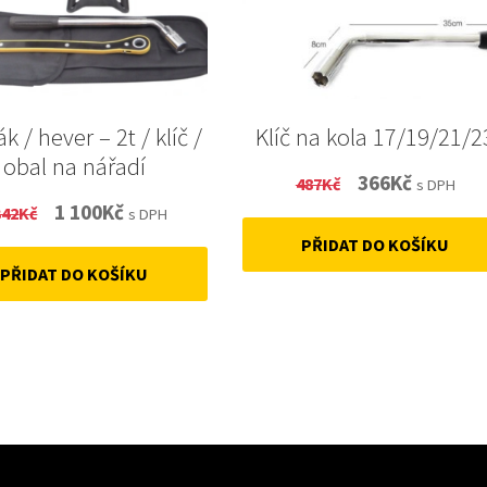
k / hever – 2t / klíč /
Klíč na kola 17/19/21/2
obal na nářadí
Original
Current
366
Kč
487
Kč
s DPH
Original
Current
1 100
Kč
342
Kč
price
price
s DPH
price
price
PŘIDAT DO KOŠÍKU
was:
is:
PŘIDAT DO KOŠÍKU
was:
is:
487Kč.
366Kč.
1
1
342Kč.
100Kč.