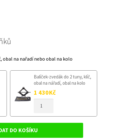
lňků
č, obal na nařadí nebo obal na kolo
Balíček-zvedák do 2 tuny, klíč,
obal na nářadí, obal na kolo
1 430
Kč
DOJEZDOVÉ
KOLO
HYUNDAI
COUPE
2002-
DAT DO KOŠÍKU
2009
125/80R17