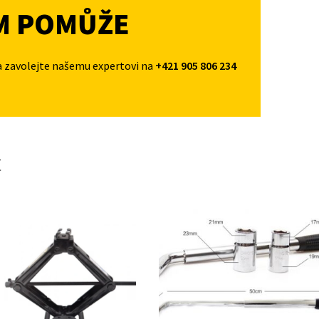
M POMŮŽE
a zavolejte našemu expertovi na
+421 905 806 234
t