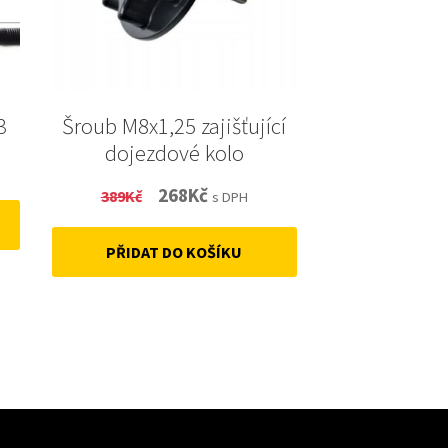
3
Šroub M8x1,25 zajišťující
dojezdové kolo
Original
Current
268
Kč
389
Kč
s DPH
price
price
PŘIDAT DO KOŠÍKU
was:
is:
389Kč.
268Kč.