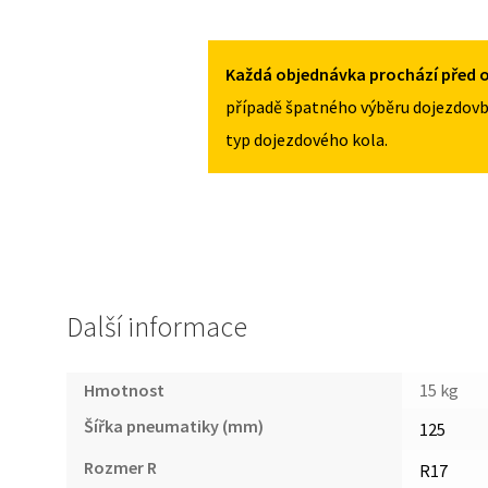
HYUNDAI
MNOŽSTVÍ
COUPE
2002-
Každá objednávka prochází před o
2009
případě špatného výběru dojezdovb
125/80R17
typ dojezdového kola.
MNOŽSTVÍ
Další informace
Hmotnost
15 kg
Šířka pneumatiky (mm)
125
Rozmer R
R17