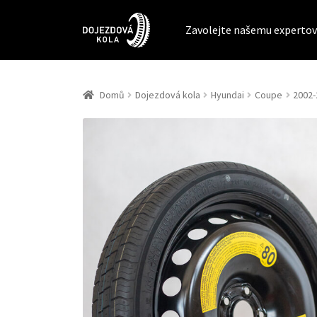
Zavolejte našemu expertov
Domů
Dojezdová kola
Hyundai
Coupe
2002-