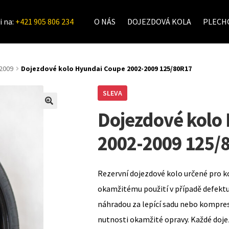
i na:
+421 905 806 234
O NÁS
DOJEZDOVÁ KOLA
PLECHO
2009
Dojezdové kolo Hyundai Coupe 2002-2009 125/80R17
SLEVA
Dojezdové kolo
2002-2009 125/
Rezervní dojezdové kolo určené pro k
okamžitému použití v případě defekt
náhradou za lepící sadu nebo kompre
nutnosti okamžité opravy. Každé doje