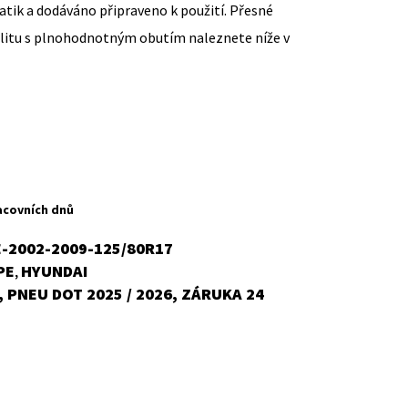
ik a dodáváno připraveno k použití. Přesné
ilitu s plnohodnotným obutím naleznete níže v
ent
H
acovních dnů
-2002-2009-125/80R17
PE
HYUNDAI
,
č.
 PNEU DOT 2025 / 2026, ZÁRUKA 24