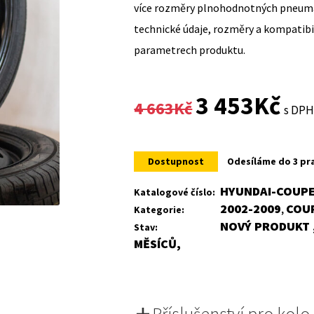
více rozměry plnohodnotných pneumat
technické údaje, rozměry a kompatib
parametrech produktu.
Original
Curr
3 453
Kč
4 663
Kč
s DP
price
price
was:
is:
Dostupnost
Odesíláme do 3 pr
4
3
HYUNDAI-COUPE
Katalogové číslo:
2002-2009
COU
Kategorie:
,
663Kč.
453K
NOVÝ PRODUKT ,
Stav:
MĚSÍCŮ,
Příslušenství pro kolo