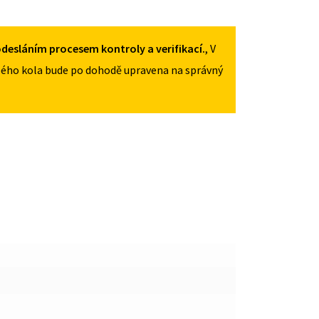
MNOŽSTVÍ
desláním procesem kontroly a verifikací.
, V
ého kola bude po dohodě upravena na správný