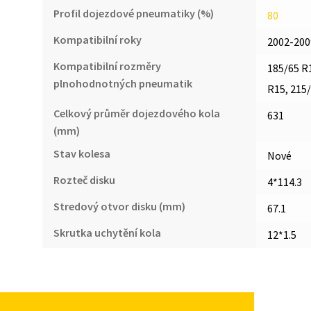
Profil dojezdové pneumatiky (%)
80
Kompatibilní roky
2002-200
Kompatibilní rozměry
185/65 R1
plnohodnotných pneumatik
R15, 215
Celkový průměr dojezdového kola
631
(mm)
Stav kolesa
Nové
Rozteč disku
4*114.3
Stredový otvor disku (mm)
67.1
Skrutka uchytění kola
12*1.5