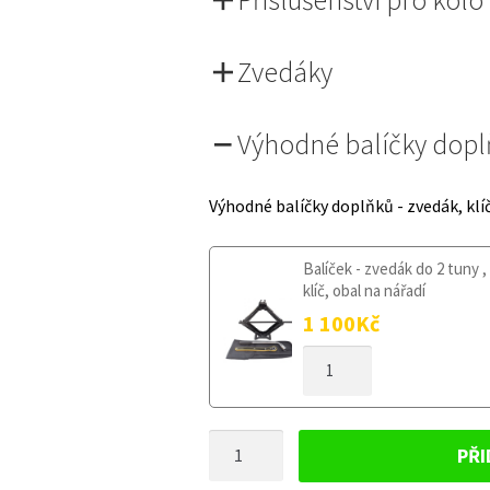
Zvedáky
Výhodné balíčky dop
Výhodné balíčky doplňků - zvedák, klí
Balíček - zvedák do 2 tuny ,
klíč, obal na nářadí
1 100
Kč
DOJEZDOVÉ
KOLO
HYUNDAI
COUPE
DOJEZDOVÉ
2002-
PŘI
2009
KOLO
125/80R17