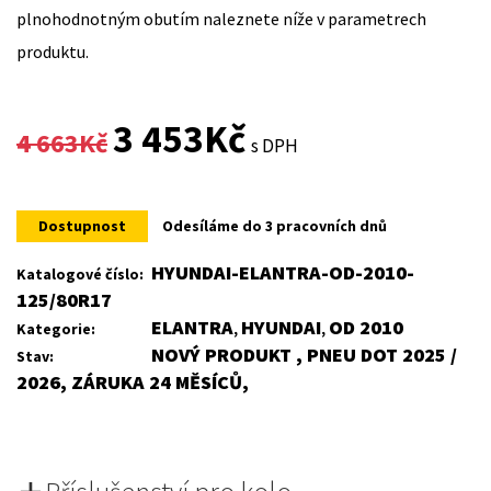
plnohodnotným obutím naleznete níže v parametrech
produktu.
Original
Current
3 453
Kč
4 663
Kč
s DPH
price
price
was:
is:
Dostupnost
Odesíláme do 3 pracovních dnů
4
3
HYUNDAI-ELANTRA-OD-2010-
Katalogové číslo:
125/80R17
663Kč.
453Kč.
ELANTRA
HYUNDAI
OD 2010
Kategorie:
,
,
NOVÝ PRODUKT , PNEU DOT 2025 /
Stav:
2026, ZÁRUKA 24 MĚSÍCŮ,