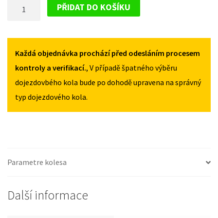
DOJEZDOVÉ
OD
OD
PŘIDAT DO KOŠÍKU
2010
2010
KOLO
125/80R17
125/80R17
HYUNDAI
MNOŽSTVÍ
MNOŽSTVÍ
ELANTRA
OD
Každá objednávka prochází před odesláním procesem
2010
kontroly a verifikací.
, V případě špatného výběru
125/80R17
dojezdovbého kola bude po dohodě upravena na správný
MNOŽSTVÍ
typ dojezdového kola.
Parametre kolesa
Další informace