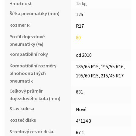
Hmotnost
15 kg
Šířka pneumatiky (mm)
125
Rozmer R
R17
Profil dojezdové
80
pneumatiky (%)
Kompatibilní roky
od 2010
Kompatibilní rozměry
185/65 R15, 195/55 R16,
plnohodnotných
195/60 R15, 215/45 R17
pneumatik
Celkový průměr
631
dojezdového kola (mm)
Stav kolesa
Nové
Rozteč disku
4*114.3
Stredový otvor disku
67.1