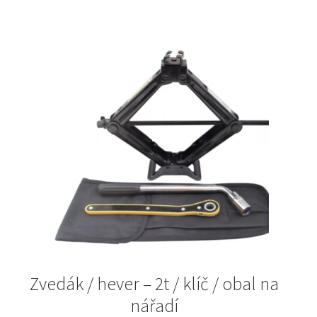
Zvedák / hever – 2t / klíč / obal na
nářadí