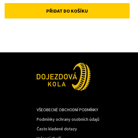
price
price
PŘIDAT DO KOŠÍKU
was:
is:
1
1
793Kč.
430Kč.
VŠEOBECNÉ OBCHODNÍ PODMÍNKY
Podmínky ochrany osobních údajů
Často kladené dotazy