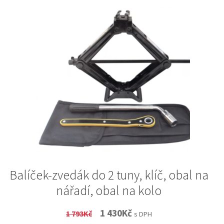
Balíček-zvedák do 2 tuny, klíč, obal na
nářadí, obal na kolo
Original
Current
1 430
Kč
1 793
Kč
s DPH