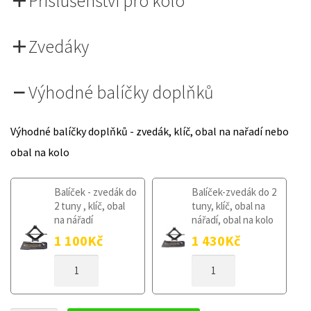
Příslušenství pro kolo
Zvedáky
Výhodné balíčky doplňků
Výhodné balíčky doplňků - zvedák, klíč, obal na nařadí nebo
obal na kolo
Balíček - zvedák do
Balíček-zvedák do 2
2 tuny , klíč, obal
tuny, klíč, obal na
na nářadí
nářadí, obal na kolo
1 100
Kč
1 430
Kč
DOJEZDOVÉ
DOJEZDOVÉ
KOLO
KOLO
HYUNDAI
HYUNDAI
ELANTRA
ELANTRA