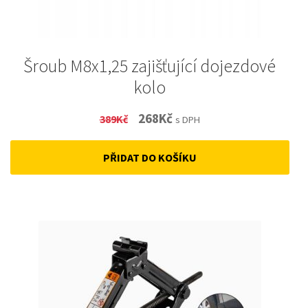
Šroub M8x1,25 zajišťující dojezdové
kolo
Original
Current
268
Kč
389
Kč
s DPH
price
price
PŘIDAT DO KOŠÍKU
was:
is:
389Kč.
268Kč.