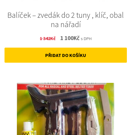
Balíček – zvedák do 2 tuny , klíč, obal
na nářadí
Original
Current
1 100
Kč
1 342
Kč
s DPH
price
price
PŘIDAT DO KOŠÍKU
was:
is:
1
1
342Kč.
100Kč.