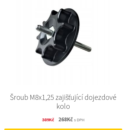
Šroub M8x1,25 zajišťující dojezdové
kolo
Original
Current
268
Kč
389
Kč
s DPH
price
price