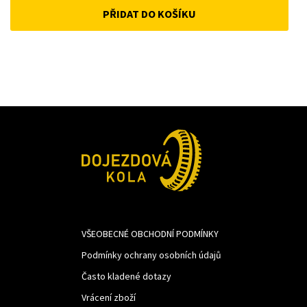
PŘIDAT DO KOŠÍKU
was:
is:
389Kč.
268Kč.
VŠEOBECNÉ OBCHODNÍ PODMÍNKY
Podmínky ochrany osobních údajů
Často kladené dotazy
Vrácení zboží