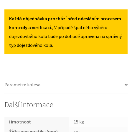
2011
2011
HYUNDAI
125/80R17
125/80R17
I30
MNOŽSTVÍ
MNOŽSTVÍ
I
Každá objednávka prochází před odesláním procesem
2007-
kontroly a verifikací.
, V případě špatného výběru
2011
dojezdovbého kola bude po dohodě upravena na správný
125/80R17
typ dojezdového kola.
MNOŽSTVÍ
Parametre kolesa
Další informace
Hmotnost
15 kg
Šířka pneumatiky (mm)