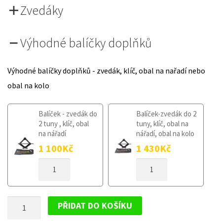
Zvedáky
Výhodné balíčky doplňků
Výhodné balíčky doplňků - zvedák, klíč, obal na nařadí nebo
obal na kolo
Balíček - zvedák do
Balíček-zvedák do 2
2 tuny , klíč, obal
tuny, klíč, obal na
na nářadí
nářadí, obal na kolo
1 100
Kč
1 430
Kč
DOJEZDOVÉ
DOJEZDOVÉ
KOLO
KOLO
HYUNDAI
HYUNDAI
I30
I30
DOJEZDOVÉ
I
I
PŘIDAT DO KOŠÍKU
2007-
2007-
KOLO