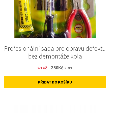
Profesionální sada pro opravu defektu
bez demontáže kola
Original
Current
250
Kč
371
Kč
s DPH
price
price
PŘIDAT DO KOŠÍKU
was:
is:
371Kč.
250Kč.