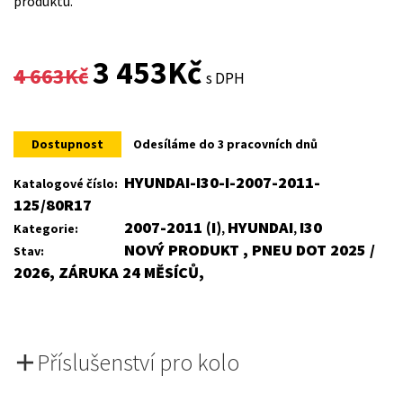
produktu.
Original
Current
3 453
Kč
4 663
Kč
s DPH
price
price
was:
is:
Dostupnost
Odesíláme do 3 pracovních dnů
4
3
HYUNDAI-I30-I-2007-2011-
Katalogové číslo:
125/80R17
663Kč.
453Kč.
2007-2011 (I)
HYUNDAI
I30
Kategorie:
,
,
NOVÝ PRODUKT , PNEU DOT 2025 /
Stav:
2026, ZÁRUKA 24 MĚSÍCŮ,
Příslušenství pro kolo