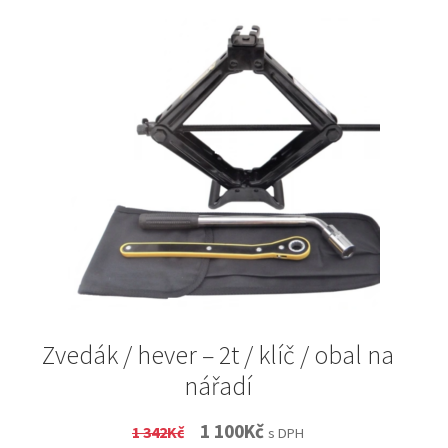
Zvedák / hever – 2t / klíč / obal na
nářadí
Original
Current
1 100
Kč
1 342
Kč
s DPH