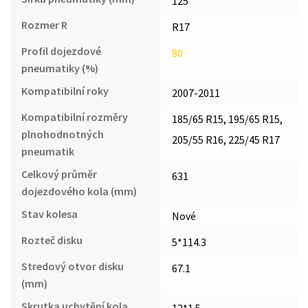
125
Rozmer R
R17
Profil dojezdové
80
pneumatiky (%)
Kompatibilní roky
2007-2011
Kompatibilní rozměry
185/65 R15, 195/65 R15,
plnohodnotných
205/55 R16, 225/45 R17
pneumatik
Celkový průměr
631
dojezdového kola (mm)
Stav kolesa
Nové
Rozteč disku
5*114.3
Stredový otvor disku
67.1
(mm)
Skrutka uchytění kola
12*1.5