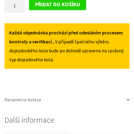
DOJAZDOVÉ
III
III
PŘIDAT DO KOŠÍKU
OD
OD
KOLESO
2017
2017
HYUNDAI
125/80R17
125/80R17
I30
MNOŽSTVÍ
MNOŽSTVÍ
III
Každá objednávka prochází před odesláním procesem
OD
kontroly a verifikací.
, V případě špatného výběru
2017
dojezdovbého kola bude po dohodě upravena na správný
125/80R17
typ dojezdového kola.
MNOŽSTVÍ
Parametre kolesa
Další informace