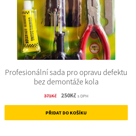
Profesionální sada pro opravu defektu
bez demontáže kola
Original
Current
250
Kč
371
Kč
s DPH
price
price
PŘIDAT DO KOŠÍKU
was:
is:
371Kč.
250Kč.