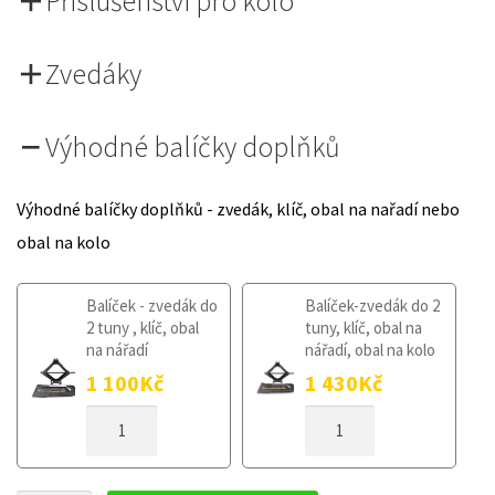
Příslušenství pro kolo
Zvedáky
Výhodné balíčky doplňků
Výhodné balíčky doplňků - zvedák, klíč, obal na nařadí nebo
obal na kolo
Balíček - zvedák do
Balíček-zvedák do 2
2 tuny , klíč, obal
tuny, klíč, obal na
na nářadí
nářadí, obal na kolo
1 100
Kč
1 430
Kč
DOJAZDOVÉ
DOJAZDOVÉ
KOLESO
KOLESO
HYUNDAI
HYUNDAI
I30
I30