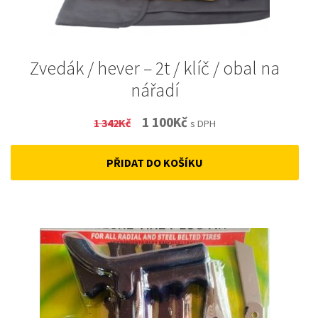
Zvedák / hever – 2t / klíč / obal na
nářadí
Original
Current
1 100
Kč
1 342
Kč
s DPH
price
price
PŘIDAT DO KOŠÍKU
was:
is:
1
1
342Kč.
100Kč.