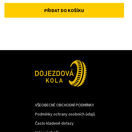
price
price
PŘIDAT DO KOŠÍKU
was:
is:
741Kč.
620Kč.
VŠEOBECNÉ OBCHODNÍ PODMÍNKY
Podmínky ochrany osobních údajů
Často kladené dotazy