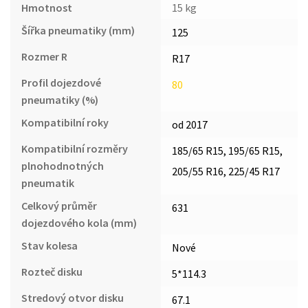
Hmotnost
15 kg
Šířka pneumatiky (mm)
125
Rozmer R
R17
Profil dojezdové
80
pneumatiky (%)
Kompatibilní roky
od 2017
Kompatibilní rozměry
185/65 R15, 195/65 R15,
plnohodnotných
205/55 R16, 225/45 R17
pneumatik
Celkový průměr
631
dojezdového kola (mm)
Stav kolesa
Nové
Rozteč disku
5*114.3
Stredový otvor disku
67.1