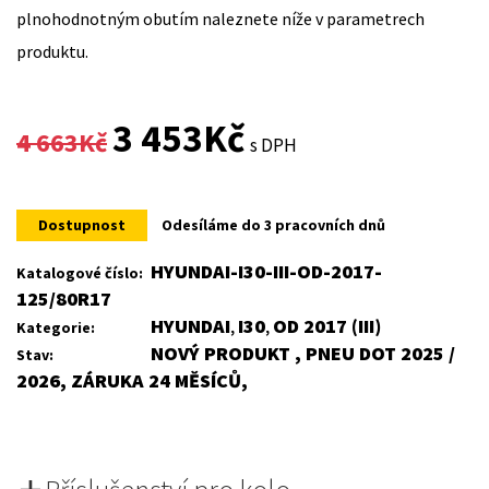
plnohodnotným obutím naleznete níže v parametrech
produktu.
Original
Current
3 453
Kč
4 663
Kč
s DPH
price
price
was:
is:
Dostupnost
Odesíláme do 3 pracovních dnů
4
3
HYUNDAI-I30-III-OD-2017-
Katalogové číslo:
125/80R17
663Kč.
453Kč.
HYUNDAI
I30
OD 2017 (III)
Kategorie:
,
,
NOVÝ PRODUKT , PNEU DOT 2025 /
Stav:
2026, ZÁRUKA 24 MĚSÍCŮ,