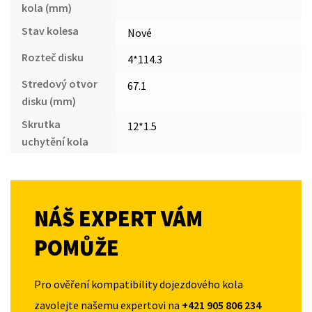
kola (mm)
Stav kolesa
Nové
Rozteč disku
4*114.3
Stredový otvor
67.1
disku (mm)
Skrutka
12*1.5
uchytění kola
NÁŠ EXPERT VÁM
POMŮŽE
Pro ověření kompatibility dojezdového kola
zavolejte našemu expertovi na
+421 905 806 234