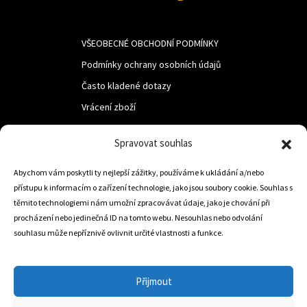
VŠEOBECNÉ OBCHODNÍ PODMÍNKY
Podmínky ochrany osobních údajů
Často kladené dotazy
Vrácení zboží
Spravovat souhlas
LUF s.r.o.
Nám. M.R.Štefanika 518,
Abychom vám poskytli ty nejlepší zážitky, používáme k ukládání a/nebo
přístupu k informacím o zařízení technologie, jako jsou soubory cookie. Souhlas s
Trstená 02801
těmito technologiemi nám umožní zpracovávat údaje, jako je chování při
procházení nebo jedinečná ID na tomto webu. Nesouhlas nebo odvolání
souhlasu může nepříznivě ovlivnit určité vlastnosti a funkce.
+421 905 806 234
info@dojezdovakola.com
Přijmout