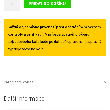
DOJEZDOVÉ
2004-
2004-
PŘIDAT DO KOŠÍKU
2009
2009
KOLO
135/80R17
135/80R17
HYUNDAI
MNOŽSTVÍ
MNOŽSTVÍ
SONATA
2004-
Každá objednávka prochází před odesláním procesem
2009
kontroly a verifikací.
, V případě špatného výběru
135/80R17
dojezdovbého kola bude po dohodě upravena na správný
MNOŽSTVÍ
typ dojezdového kola.
Parametre kolesa
Další informace