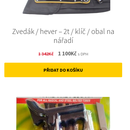
Zvedák / hever – 2t / klíč / obal na
nářadí
Original
Current
1 100
Kč
1 342
Kč
s DPH
price
price
PŘIDAT DO KOŠÍKU
was:
is:
1
1
342Kč.
100Kč.