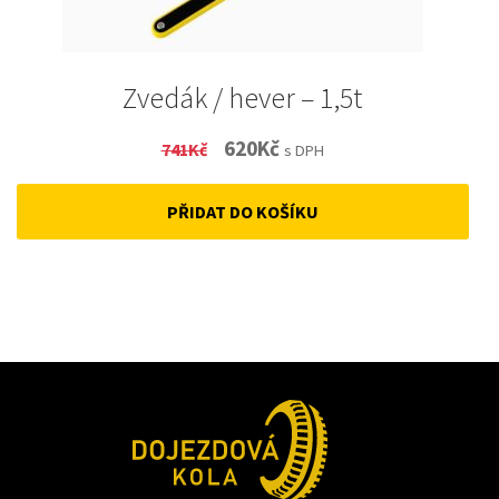
Zvedák / hever – 1,5t
Original
Current
620
Kč
741
Kč
s DPH
price
price
PŘIDAT DO KOŠÍKU
was:
is:
741Kč.
620Kč.