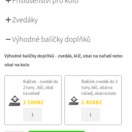
Příslušenství pro kolo
Zvedáky
Výhodné balíčky doplňků
Výhodné balíčky doplňků - zvedák, klíč, obal na nařadí nebo
obal na kolo
Balíček - zvedák do
Balíček-zvedák do 2
2 tuny , klíč, obal
tuny, klíč, obal na
na nářadí
nářadí, obal na kolo
1 100
Kč
1 430
Kč
DOJEZDOVÉ
DOJEZDOVÉ
KOLO
KOLO
HYUNDAI
HYUNDAI
SONATA
SONATA