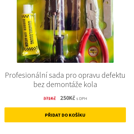
Profesionální sada pro opravu defektu
bez demontáže kola
Original
Current
250
Kč
371
Kč
s DPH
price
price
PŘIDAT DO KOŠÍKU
was:
is:
371Kč.
250Kč.