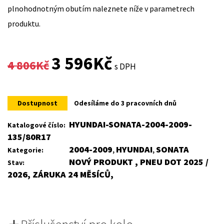
plnohodnotným obutím naleznete níže v parametrech
produktu.
Original
Current
3 596
Kč
4 806
Kč
s DPH
price
price
was:
is:
Dostupnost
Odesíláme do 3 pracovních dnů
4
3
HYUNDAI-SONATA-2004-2009-
Katalogové číslo:
135/80R17
806Kč.
596Kč.
2004-2009
HYUNDAI
SONATA
Kategorie:
,
,
NOVÝ PRODUKT , PNEU DOT 2025 /
Stav:
2026, ZÁRUKA 24 MĚSÍCŮ,