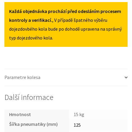
CEED
MNOŽSTVÍ
MNOŽSTVÍ
III
Každá objednávka prochází před odesláním procesem
OD
kontroly a verifikací.
, V případě špatného výběru
2018
dojezdovbého kola bude po dohodě upravena na správný
125/80R15
typ dojezdového kola.
MNOŽSTVÍ
Parametre kolesa
Další informace
Hmotnost
15 kg
Šířka pneumatiky (mm)
125