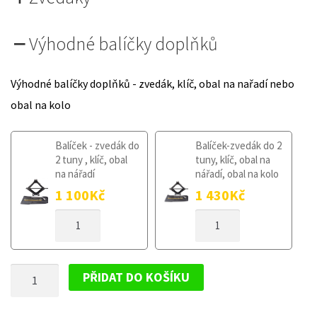
Výhodné balíčky doplňků
Výhodné balíčky doplňků - zvedák, klíč, obal na nařadí nebo
obal na kolo
Balíček - zvedák do
Balíček-zvedák do 2
2 tuny , klíč, obal
tuny, klíč, obal na
na nářadí
nářadí, obal na kolo
1 100
Kč
1 430
Kč
DOJEZDOVÉ
DOJEZDOVÉ
KOLO
KOLO
KIA
KIA
CEED
CEED
DOJEZDOVÉ
III
III
PŘIDAT DO KOŠÍKU
OD
OD
KOLO
2018
2018
KIA
125/80R15
125/80R15