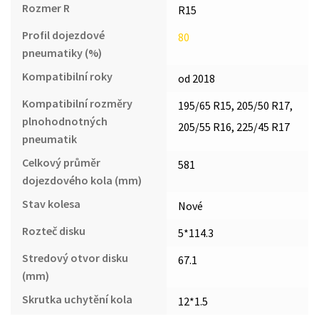
Rozmer R
R15
Profil dojezdové
80
pneumatiky (%)
Kompatibilní roky
od 2018
Kompatibilní rozměry
195/65 R15, 205/50 R17,
plnohodnotných
205/55 R16, 225/45 R17
pneumatik
Celkový průměr
581
dojezdového kola (mm)
Stav kolesa
Nové
Rozteč disku
5*114.3
Stredový otvor disku
67.1
(mm)
Skrutka uchytění kola
12*1.5