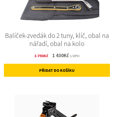
Balíček-zvedák do 2 tuny, klíč, obal na
nářadí, obal na kolo
Original
Current
1 430
Kč
1 793
Kč
s DPH
price
price
PŘIDAT DO KOŠÍKU
was:
is:
1
1
793Kč.
430Kč.