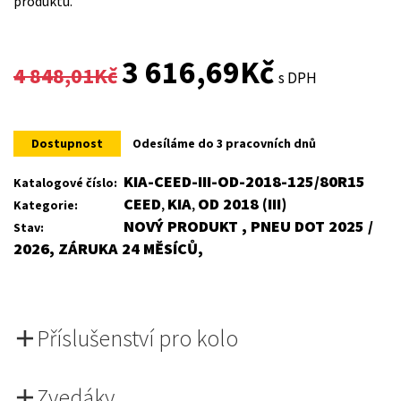
produktu.
Original
Current
3 616,69
Kč
4 848,01
Kč
s DPH
price
price
was:
is:
Dostupnost
Odesíláme do 3 pracovních dnů
4
3
KIA-CEED-III-OD-2018-125/80R15
Katalogové číslo:
CEED
KIA
OD 2018 (III)
Kategorie:
,
,
848,01Kč.
616,69Kč.
NOVÝ PRODUKT , PNEU DOT 2025 /
Stav:
2026, ZÁRUKA 24 MĚSÍCŮ,
Příslušenství pro kolo
Zvedáky