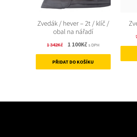
Zvedák / hever – 2t / klíč /
Zv
obal na nářadí
Original
Current
1 100
Kč
1 342
Kč
s DPH
price
price
PŘIDAT DO KOŠÍKU
was:
is:
1
1
342Kč.
100Kč.