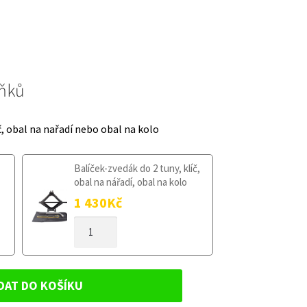
lňků
č, obal na nařadí nebo obal na kolo
Balíček-zvedák do 2 tuny, klíč,
obal na nářadí, obal na kolo
1 430
Kč
DOJEZDOVÉ
KOLO
MAZDA
3
IV
DAT DO KOŠÍKU
OD
2017