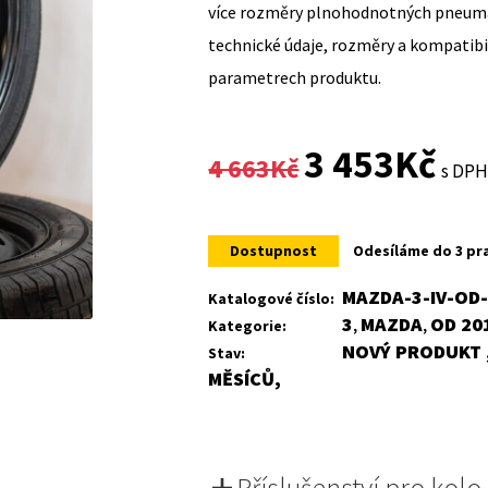
více rozměry plnohodnotných pneumat
technické údaje, rozměry a kompatib
parametrech produktu.
Original
Curr
3 453
Kč
4 663
Kč
s DP
price
price
was:
is:
Dostupnost
Odesíláme do 3 pr
4
3
MAZDA-3-IV-OD
Katalogové číslo:
3
MAZDA
OD 201
Kategorie:
,
,
663Kč.
453K
NOVÝ PRODUKT ,
Stav:
MĚSÍCŮ,
Příslušenství pro kolo