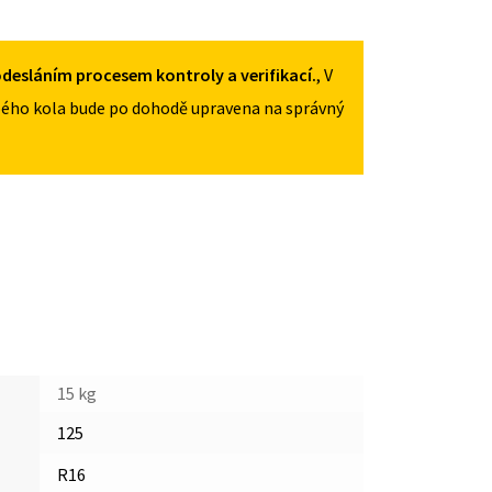
125/70R16
MNOŽSTVÍ
desláním procesem kontroly a verifikací.
, V
ého kola bude po dohodě upravena na správný
15 kg
125
R16