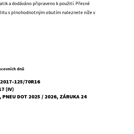
ik a dodáváno připraveno k použití. Přesné
ilitu s plnohodnotným obutím naleznete níže v
ent
H
acovních dnů
-2017-125/70R16
7 (IV)
č.
 PNEU DOT 2025 / 2026, ZÁRUKA 24