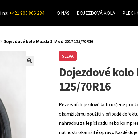
i na:
+421 905 806 234
O NÁS
DOJEZDOVÁ KOLA
PLECHO
Dojezdové kolo Mazda 3 IV od 2017 125/70R16
SLEVA
Dojezdové kolo 
125/70R16
Rezervní dojezdové kolo určené pro k
okamžitému použití v případě defekt
náhradou za lepící sadu nebo kompre
nutnosti okamžité opravy. Každé doje