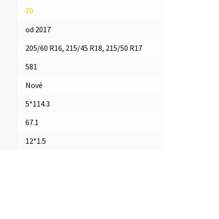
70
od 2017
205/60 R16, 215/45 R18, 215/50 R17
581
Nové
5*114.3
67.1
12*1.5