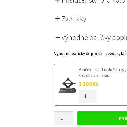
Zvedáky
Výhodné balíčky dop
Výhodné balíčky doplňků - zvedák, klí
Balíček - zvedák do 2 tuny ,
klíč, obal na nářadí
1 100
Kč
DOJEZDOVÉ
KOLO
MAZDA
3
DOJEZDOVÉ
IV
PŘI
OD
KOLO
2017