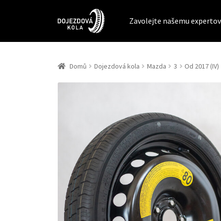
Zavolejte našemu expertov
Domů
Dojezdová kola
Mazda
3
Od 2017 (IV)