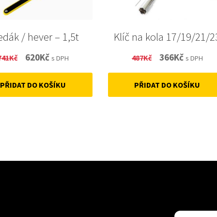
edák / hever – 1,5t
Klíč na kola 17/19/21/2
Original
Current
Original
Current
620
Kč
366
Kč
741
Kč
487
Kč
s DPH
s DPH
price
price
price
price
PŘIDAT DO KOŠÍKU
PŘIDAT DO KOŠÍKU
was:
is:
was:
is:
741Kč.
620Kč.
487Kč.
366Kč.