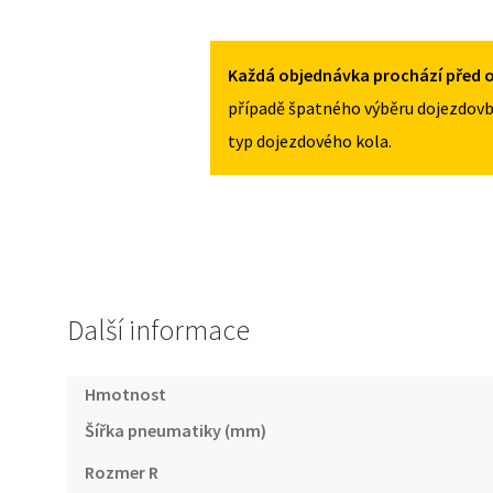
MAZDA
125/70R16
3
MNOŽSTVÍ
IV
Každá objednávka prochází před o
OD
případě špatného výběru dojezdovb
2017
typ dojezdového kola.
125/70R16
MNOŽSTVÍ
Další informace
Hmotnost
Šířka pneumatiky (mm)
Rozmer R