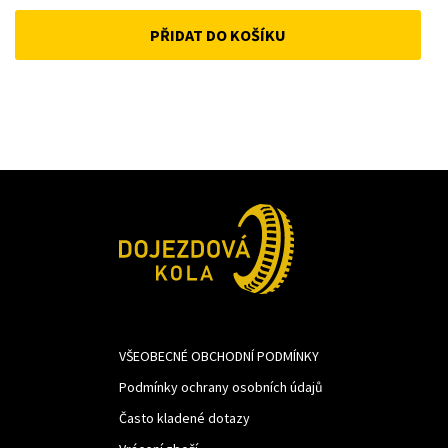
price
price
PŘIDAT DO KOŠÍKU
was:
is:
389Kč.
268Kč.
VŠEOBECNÉ OBCHODNÍ PODMÍNKY
Podmínky ochrany osobních údajů
Často kladené dotazy