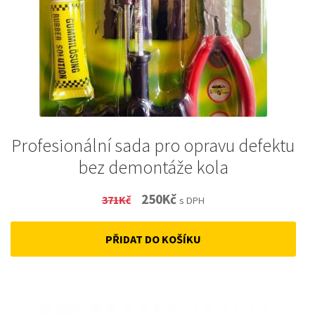
Profesionální sada pro opravu defektu
bez demontáže kola
Original
Current
250
Kč
371
Kč
s DPH
price
price
PŘIDAT DO KOŠÍKU
was:
is:
371Kč.
250Kč.