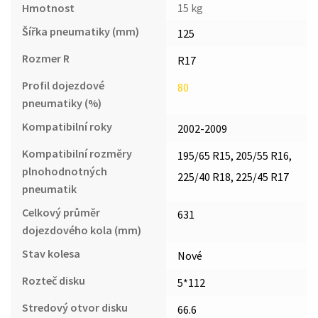
Hmotnost
15 kg
Šířka pneumatiky (mm)
125
Rozmer R
R17
Profil dojezdové
80
pneumatiky (%)
Kompatibilní roky
2002-2009
Kompatibilní rozměry
195/65 R15, 205/55 R16,
plnohodnotných
225/40 R18, 225/45 R17
pneumatik
Celkový průměr
631
dojezdového kola (mm)
Stav kolesa
Nové
Rozteč disku
5*112
Stredový otvor disku
66.6