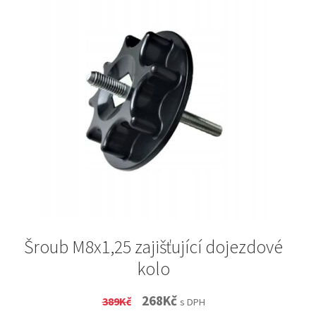
Šroub M8x1,25 zajišťující dojezdové
kolo
Original
Current
268
Kč
389
Kč
s DPH