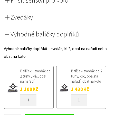
Příslušenství pro kolo
Zvedáky
Výhodné balíčky doplňků
Výhodné balíčky doplňků - zvedák, klíč, obal na nařadí nebo
obal na kolo
Balíček - zvedák do
Balíček-zvedák do 2
2 tuny , klíč, obal
tuny, klíč, obal na
na nářadí
nářadí, obal na kolo
1 100
Kč
1 430
Kč
DOJEZDOVÉ
DOJEZDOVÉ
KOLO
KOLO
MERCEDES
MERCEDES
CLK
CLK