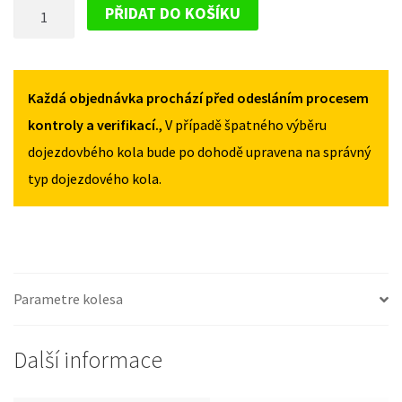
DOJEZDOVÉ
W209
W209
PŘIDAT DO KOŠÍKU
2002-
2002-
KOLO
2009
2009
MERCEDES
125/80R17
125/80R17
CLK
MNOŽSTVÍ
MNOŽSTVÍ
W209
Každá objednávka prochází před odesláním procesem
2002-
kontroly a verifikací.
, V případě špatného výběru
2009
dojezdovbého kola bude po dohodě upravena na správný
125/80R17
typ dojezdového kola.
MNOŽSTVÍ
Parametre kolesa
Další informace