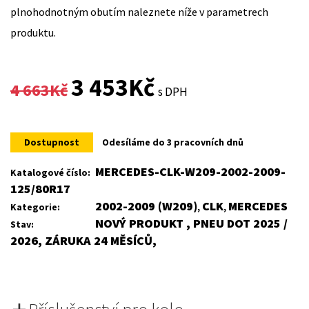
plnohodnotným obutím naleznete níže v parametrech
produktu.
Original
Current
3 453
Kč
4 663
Kč
s DPH
price
price
was:
is:
Dostupnost
Odesíláme do 3 pracovních dnů
4
3
MERCEDES-CLK-W209-2002-2009-
Katalogové číslo:
125/80R17
663Kč.
453Kč.
2002-2009 (W209)
CLK
MERCEDES
Kategorie:
,
,
NOVÝ PRODUKT , PNEU DOT 2025 /
Stav:
2026, ZÁRUKA 24 MĚSÍCŮ,