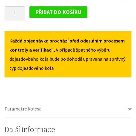
MICRA
MICRA
DOJEZDOVÉ
K13
K13
PŘIDAT DO KOŠÍKU
+
+
KOLO
FL
FL
NISSAN
2011-
2011-
MICRA
2016
2016
K13
Každá objednávka prochází před odesláním procesem
125/70R15
125/70R15
MNOŽSTVÍ
MNOŽSTVÍ
+
kontroly a verifikací.
, V případě špatného výběru
FL
dojezdovbého kola bude po dohodě upravena na správný
2011-
typ dojezdového kola.
2016
125/70R15
MNOŽSTVÍ
Parametre kolesa
Další informace