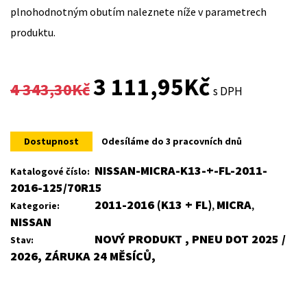
plnohodnotným obutím naleznete níže v parametrech
produktu.
Original
Current
3 111,95
Kč
4 343,30
Kč
s DPH
price
price
was:
is:
Dostupnost
Odesíláme do 3 pracovních dnů
4
3
NISSAN-MICRA-K13-+-FL-2011-
Katalogové číslo:
2016-125/70R15
343,30Kč.
111,95Kč.
2011-2016 (K13 + FL)
MICRA
Kategorie:
,
,
NISSAN
NOVÝ PRODUKT , PNEU DOT 2025 /
Stav:
2026, ZÁRUKA 24 MĚSÍCŮ,