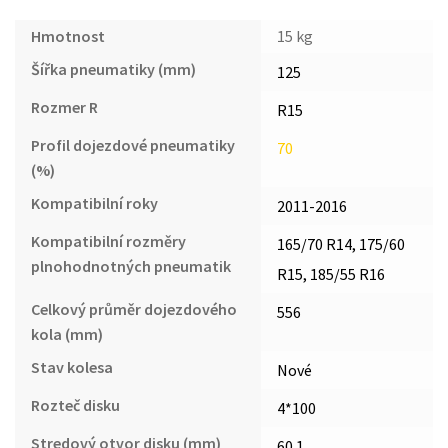
Hmotnost
15 kg
Šířka pneumatiky (mm)
125
Rozmer R
R15
Profil dojezdové pneumatiky
70
(%)
Kompatibilní roky
2011-2016
Kompatibilní rozměry
165/70 R14, 175/60
plnohodnotných pneumatik
R15, 185/55 R16
Celkový průměr dojezdového
556
kola (mm)
Stav kolesa
Nové
Rozteč disku
4*100
Stredový otvor disku (mm)
60.1