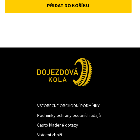
PŘIDAT DO KOŠÍKU
was:
is:
741Kč.
620Kč.
VŠEOBECNÉ OBCHODNÍ PODMÍNKY
Podmínky ochrany osobních údajů
Často kladené dotazy
Vrácení zboží