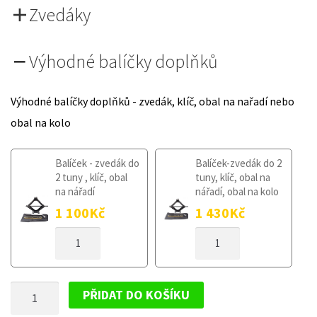
Zvedáky
Výhodné balíčky doplňků
Výhodné balíčky doplňků - zvedák, klíč, obal na nařadí nebo
obal na kolo
Balíček - zvedák do
Balíček-zvedák do 2
2 tuny , klíč, obal
tuny, klíč, obal na
na nářadí
nářadí, obal na kolo
1 100
Kč
1 430
Kč
DOJEZDOVÉ
DOJEZDOVÉ
KOLO
KOLO
PEUGEOT
PEUGEOT
207
207
DOJEZDOVÉ
2006-
2006-
PŘIDAT DO KOŠÍKU
2012
2012
KOLO