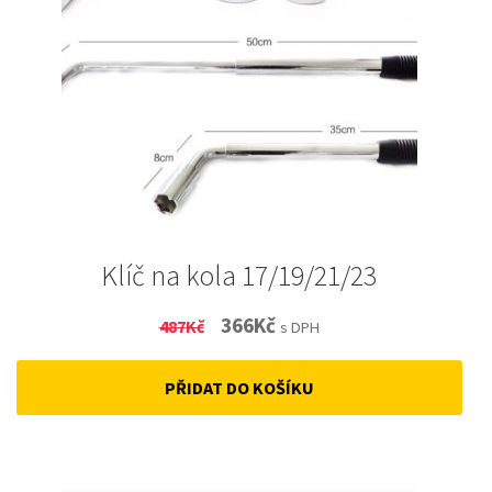
Klíč na kola 17/19/21/23
Original
Current
366
Kč
487
Kč
s DPH
price
price
PŘIDAT DO KOŠÍKU
was:
is:
487Kč.
366Kč.