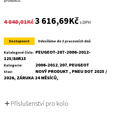
produktu.
Original
Current
3 616,69
Kč
4 848,01
Kč
s DPH
price
price
was:
is:
Dostupnost
Odesíláme do 3 pracovních dnů
4
3
PEUGEOT-207-2006-2012-
Katalogové číslo:
125/80R15
848,01Kč.
616,69Kč.
2006-2012
207
PEUGEOT
Kategorie:
,
,
NOVÝ PRODUKT , PNEU DOT 2025 /
Stav:
2026, ZÁRUKA 24 MĚSÍCŮ,
Příslušenství pro kolo