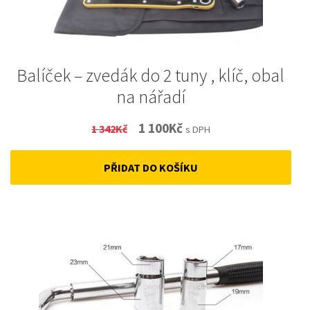
Balíček – zvedák do 2 tuny , klíč, obal
na nářadí
Original
Current
1 100
Kč
1 342
Kč
s DPH
price
price
PŘIDAT DO KOŠÍKU
was:
is:
1
1
342Kč.
100Kč.