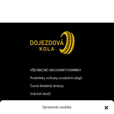
793Kč.
430Kč.
VŠEOBECNÉ OBCHODNÍ PODMÍNKY
Podmínky ochrany osobních údajů
Často kladené dotazy
Vrácení zboží
Spravovat souhlas
LUF s.r.o.