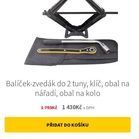
Balíček-zvedák do 2 tuny, klíč, obal na
nářadí, obal na kolo
Original
Current
1 430
Kč
1 793
Kč
s DPH
price
price
PŘIDAT DO KOŠÍKU
was:
is:
1
1