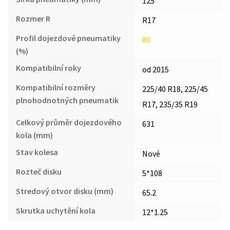
125
Rozmer R
R17
Profil dojezdové pneumatiky
80
(%)
Kompatibilní roky
od 2015
Kompatibilní rozměry
225/40 R18, 225/45
plnohodnotných pneumatik
R17, 235/35 R19
Celkový průměr dojezdového
631
kola (mm)
Stav kolesa
Nové
Rozteč disku
5*108
Stredový otvor disku (mm)
65.2
Skrutka uchytění kola
12*1.25