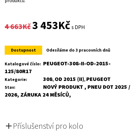
produktu.
Original
Current
3 453
Kč
4 663
Kč
s DPH
price
price
was:
is:
Dostupnost
Odesíláme do 3 pracovních dnů
4
3
PEUGEOT-308-II-OD-2015-
Katalogové číslo:
125/80R17
663Kč.
453Kč.
308
OD 2015 (II)
PEUGEOT
Kategorie:
,
,
NOVÝ PRODUKT , PNEU DOT 2025 /
Stav:
2026, ZÁRUKA 24 MĚSÍCŮ,
Příslušenství pro kolo