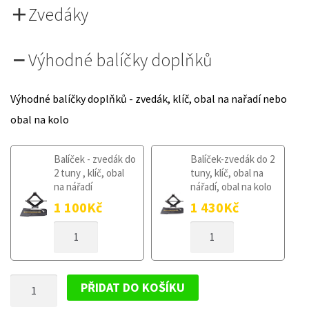
Zvedáky
Výhodné balíčky doplňků
Výhodné balíčky doplňků - zvedák, klíč, obal na nařadí nebo
obal na kolo
Balíček - zvedák do
Balíček-zvedák do 2
2 tuny , klíč, obal
tuny, klíč, obal na
na nářadí
nářadí, obal na kolo
1 100
Kč
1 430
Kč
DOJEZDOVÉ
DOJEZDOVÉ
KOLO
KOLO
PEUGEOT
PEUGEOT
308
308
DOJEZDOVÉ
II
II
PŘIDAT DO KOŠÍKU
OD
OD
KOLO