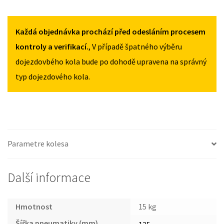
2015
2015
PEUGEOT
125/80R17
125/80R17
308
MNOŽSTVÍ
MNOŽSTVÍ
II
Každá objednávka prochází před odesláním procesem
OD
kontroly a verifikací.
, V případě špatného výběru
2015
dojezdovbého kola bude po dohodě upravena na správný
125/80R17
typ dojezdového kola.
MNOŽSTVÍ
Parametre kolesa
Další informace
Hmotnost
15 kg
Šířka pneumatiky (mm)