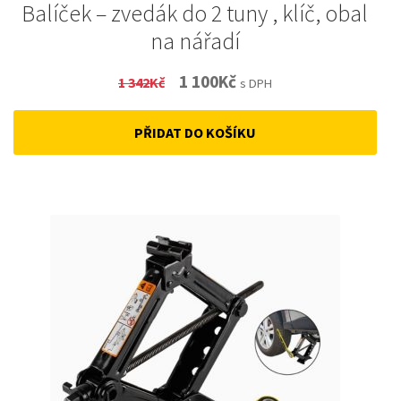
Balíček – zvedák do 2 tuny , klíč, obal
na nářadí
Original
Current
1 100
Kč
1 342
Kč
s DPH
price
price
PŘIDAT DO KOŠÍKU
was:
is:
1
1
342Kč.
100Kč.