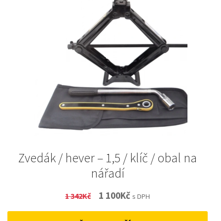
Zvedák / hever – 1,5 / klíč / obal na
nářadí
Original
Current
1 100
Kč
1 342
Kč
s DPH
price
price