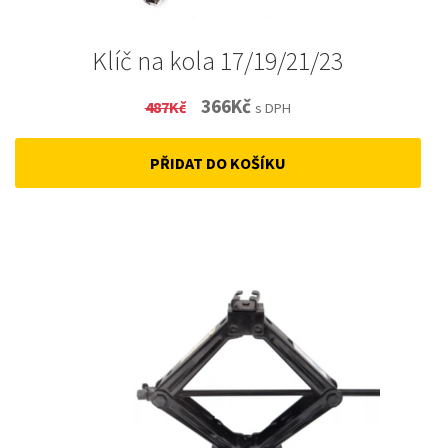
Klíč na kola 17/19/21/23
Original
Current
366
Kč
487
Kč
s DPH
price
price
PŘIDAT DO KOŠÍKU
was:
is:
487Kč.
366Kč.