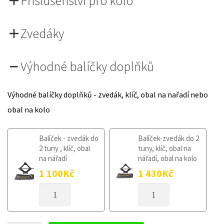
Příslušenství pro kolo
Zvedáky
Výhodné balíčky doplňků
Výhodné balíčky doplňků - zvedák, klíč, obal na nařadí nebo
obal na kolo
Balíček - zvedák do
Balíček-zvedák do 2
2 tuny , klíč, obal
tuny, klíč, obal na
na nářadí
nářadí, obal na kolo
1 100
Kč
1 430
Kč
DOJEZDOVÉ
DOJEZDOVÉ
KOLO
KOLO
SUZUKI
SUZUKI
KIZASHI
KIZASHI