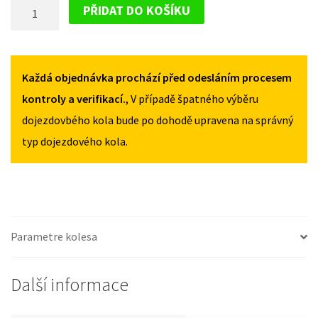
DOJEZDOVÉ
2009-
2009-
PŘIDAT DO KOŠÍKU
2014
2014
KOLO
135/80R17
135/80R17
SUZUKI
MNOŽSTVÍ
MNOŽSTVÍ
KIZASHI
2009-
Každá objednávka prochází před odesláním procesem
2014
kontroly a verifikací.
, V případě špatného výběru
135/80R17
dojezdovbého kola bude po dohodě upravena na správný
MNOŽSTVÍ
typ dojezdového kola.
Parametre kolesa
Další informace