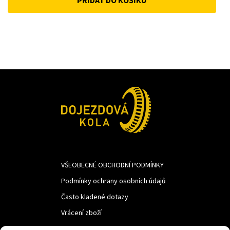
was:
is:
1
1
793Kč.
430Kč.
VŠEOBECNÉ OBCHODNÍ PODMÍNKY
Podmínky ochrany osobních údajů
Často kladené dotazy
Vrácení zboží