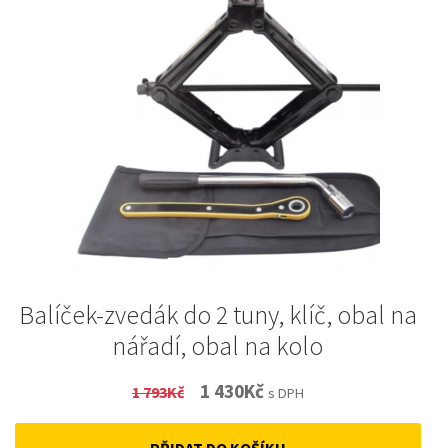
Balíček-zvedák do 2 tuny, klíč, obal na
nářadí, obal na kolo
Original
Current
1 430
Kč
1 793
Kč
s DPH
price
price
PŘIDAT DO KOŠÍKU