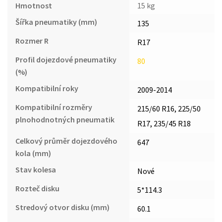
Hmotnost
15 kg
Šířka pneumatiky (mm)
135
Rozmer R
R17
Profil dojezdové pneumatiky
80
(%)
Kompatibilní roky
2009-2014
Kompatibilní rozměry
215/60 R16, 225/50
plnohodnotných pneumatik
R17, 235/45 R18
Celkový průměr dojezdového
647
kola (mm)
Stav kolesa
Nové
Rozteč disku
5*114.3
Stredový otvor disku (mm)
60.1