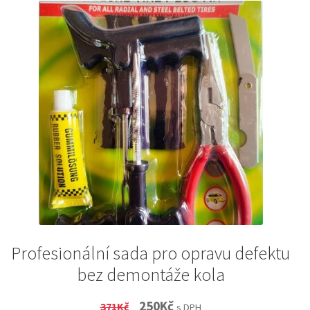
Profesionální sada pro opravu defektu
bez demontáže kola
Original
Current
250
Kč
371
Kč
s DPH