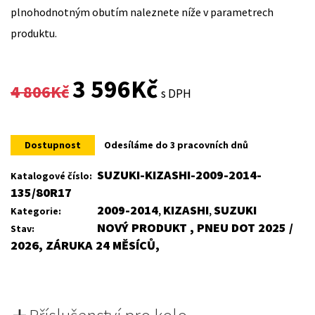
plnohodnotným obutím naleznete níže v parametrech
produktu.
Original
Current
3 596
Kč
4 806
Kč
s DPH
price
price
was:
is:
Dostupnost
Odesíláme do 3 pracovních dnů
4
3
SUZUKI-KIZASHI-2009-2014-
Katalogové číslo:
135/80R17
806Kč.
596Kč.
2009-2014
KIZASHI
SUZUKI
Kategorie:
,
,
NOVÝ PRODUKT , PNEU DOT 2025 /
Stav:
2026, ZÁRUKA 24 MĚSÍCŮ,