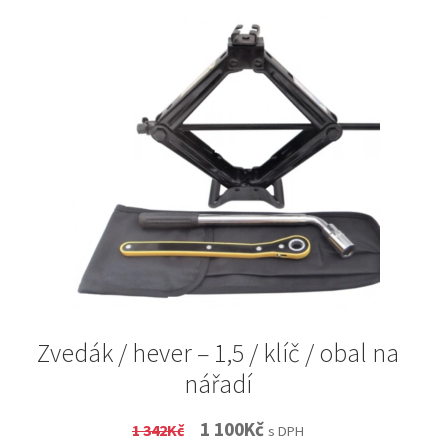
Zvedák / hever – 1,5 / klíč / obal na
nářadí
Original
Current
1 100
Kč
1 342
Kč
s DPH