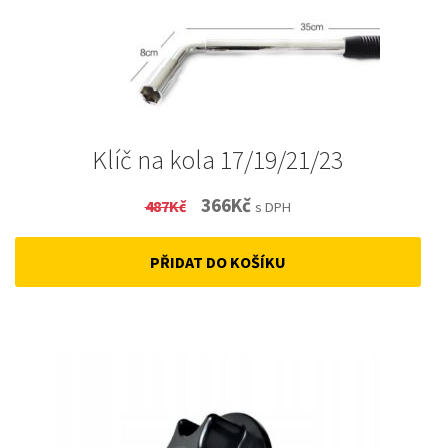
Klíč na kola 17/19/21/23
Original
Current
366
Kč
487
Kč
s DPH
price
price
PŘIDAT DO KOŠÍKU
was:
is:
487Kč.
366Kč.