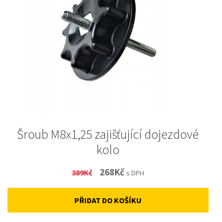
Šroub M8x1,25 zajišťující dojezdové
kolo
Original
Current
268
Kč
389
Kč
s DPH
price
price
PŘIDAT DO KOŠÍKU
was:
is:
389Kč.
268Kč.