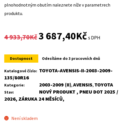
plnohodnotným obutím naleznete níže v parametrech
produktu.
Original
Current
3 687,40
Kč
4 933,70
Kč
s DPH
price
price
was:
is:
Dostupnost
Odesíláme do 3 pracovních dnů
4
3
TOYOTA-AVENSIS-II-2003-2009-
Katalogové číslo:
135/80R16
933,70Kč.
687,40Kč.
2003-2009 (II)
AVENSIS
TOYOTA
Kategorie:
,
,
NOVÝ PRODUKT , PNEU DOT 2025 /
Stav:
2026, ZÁRUKA 24 MĚSÍCŮ,
Není skladem