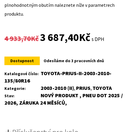
plnohodnotným obutím naleznete níže v parametrech
produktu.
Original
Current
3 687,40
Kč
4 933,70
Kč
s DPH
price
price
was:
is:
Dostupnost
Odesíláme do 3 pracovních dnů
4
3
TOYOTA-PRIUS-II-2003-2010-
Katalogové číslo:
135/80R16
933,70Kč.
687,40Kč.
2003-2010 (II)
PRIUS
TOYOTA
Kategorie:
,
,
NOVÝ PRODUKT , PNEU DOT 2025 /
Stav:
2026, ZÁRUKA 24 MĚSÍCŮ,