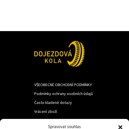
487Kč.
366Kč.
VŠEOBECNÉ OBCHODNÍ PODMÍNKY
Podmínky ochrany osobních údajů
Často kladené dotazy
Vrácení zboží
Spravovat souhlas