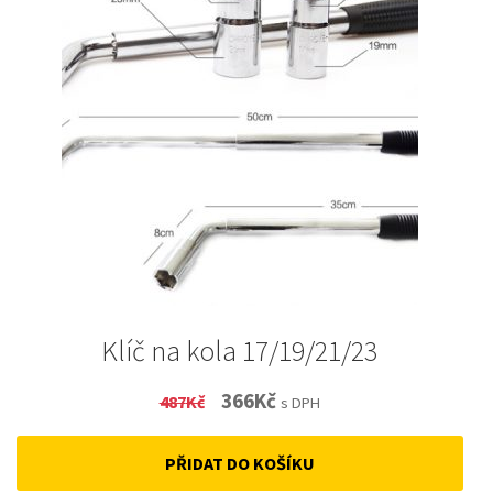
Klíč na kola 17/19/21/23
Original
Current
366
Kč
487
Kč
s DPH
price
price
PŘIDAT DO KOŠÍKU
was:
is: