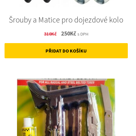
Šrouby a Matice pro dojezdové kolo
Original
Current
250
Kč
310
Kč
s DPH
price
price
PŘIDAT DO KOŠÍKU
was:
is:
310Kč.
250Kč.