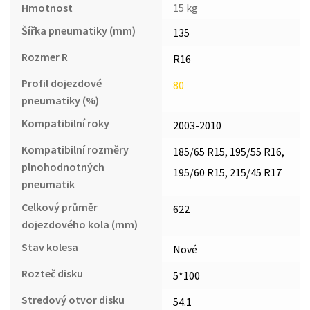
Hmotnost
15 kg
Šířka pneumatiky (mm)
135
Rozmer R
R16
Profil dojezdové
80
pneumatiky (%)
Kompatibilní roky
2003-2010
Kompatibilní rozměry
185/65 R15, 195/55 R16,
plnohodnotných
195/60 R15, 215/45 R17
pneumatik
Celkový průměr
622
dojezdového kola (mm)
Stav kolesa
Nové
Rozteč disku
5*100
Stredový otvor disku
54.1