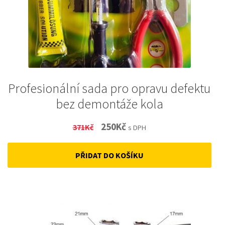
Profesionální sada pro opravu defektu
bez demontáže kola
Original
Current
250
Kč
371
Kč
s DPH
price
price
PŘIDAT DO KOŠÍKU
was:
is:
371Kč.
250Kč.