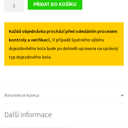
DOJEZDOVÉ
II
II
PŘIDAT DO KOŠÍKU
2003-
2003-
KOLO
2010
2010
TOYOTA
135/80R16
135/80R16
PRIUS
MNOŽSTVÍ
MNOŽSTVÍ
II
Každá objednávka prochází před odesláním procesem
2003-
kontroly a verifikací.
, V případě špatného výběru
2010
dojezdovbého kola bude po dohodě upravena na správný
135/80R16
typ dojezdového kola.
MNOŽSTVÍ
Parametre kolesa
Další informace